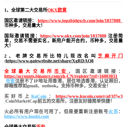
1、全球第二大交易所
OKX欧意
国区邀请链接：
https://www.topzhjdgxcb.com/join/1837888
币种多，交易量大！
国际邀请链接：
https://www.okx.com/join/1837888
注册简
单，交易不需要实名，新用户能开合约，
币种多，交易量
大！
2、老牌交易所比特儿现改名叫
芝麻开门
:
https://www.gatewebsite.net/share/XgRDAQ8
全球最大交易所
币安
，国区邀请链接：
https://accounts.binance.com/zh-CN/register?ref=16003031
币安
注册不了IP地址用香港，居住地
选香港，认证照旧，
邮箱推荐如gmail、outlook。支持币种多，交易安全！
买好币上
KuCoin
：
https://www.kucoin.com/r/af/1f7w3
CoinMarketCap前五的交易所，注册友好操简单快捷！
火必所有用户现在可用了，但是要重新注册账号
火币
：
https://www.huobi.com
全球最大交易所
币安
，