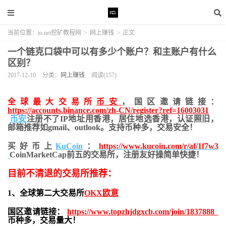
当前位置：
io.net挖矿教程网
>
网上赚钱
>
正文
一个链克口袋中可以有多少个账户？和主账户有什么
区别？
2017-12-10
分类：
网上赚钱
阅读(157)
全球最大交易所
币安
，国区邀请链接：
https://accounts.binance.com/zh-CN/register?ref=16003031
币安
注册不了IP地址用香港，居住地
选香港，认证照旧，
邮箱推荐如gmail、outlook。支持币种多，交易安全！
买好币上
KuCoin
：
https://www.kucoin.com/r/af/1f7w3
CoinMarketCap前五的交易所，注册友好操简单快捷！
目前不清退的交易所推荐：
1、全球第二大交易所
OKX欧意
国区邀请链接：
https://www.topzhjdgxcb.com/join/1837888
币种多，交易量大！