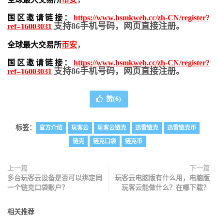
国区邀请链接：
https://www.bsmkweb.cc/zh-CN/register?
支持86手机号码，网页直接注册。
ref=16003031
全球最大交易所
币安
，
国区邀请链接：
https://www.bsmkweb.cc/zh-CN/register?
支持86手机号码，网页直接注册。
ref=16003031
赞(
6
)
标签：
官方介绍
玩客云
玩客云链克
迅雷链克
迅雷链克币
链克
链克口袋
链克币
上一篇
下一篇
多台玩客云设备是否可以绑定同
玩客云电脑版有什么用，电脑版
一个链克口袋账户？
玩客云能做什么？在哪下载？
相关推荐