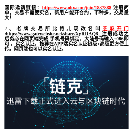
国际邀请链接：
https://www.okx.com/join/1837888
注册简
单，交易不需要实名，新用户能开合约，
币种多，交易量
大！
2、老牌交易所比特儿现改名叫
芝麻开门
:
https://www.gatewebsite.net/share/XgRDAQ8
注册成功之
后务必在网页端完成 手机号码绑定，大陆号码输入+086即
可 ，实名认证。推荐在APP端实名认证初级+高级更方便上
传。网页端也可以实名认证。