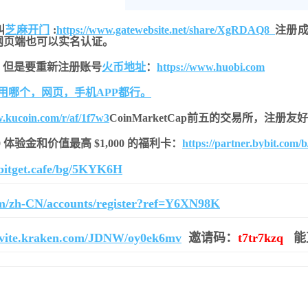
叫
芝麻开门
:
https://www.gatewebsite.net/share/XgRDAQ8
注册成
网页端也可以实名认证。
，但是要重新注册账号
火币地址
：
https://www.huobi.com
用哪个，网页，手机APP都行。
w.kucoin.com/r/af/1f7w3
CoinMarketCap前五的交易所，注册
$20 体验金和价值最高 $1,000 的福利卡：
https://partner.bybit.com/
r.bitget.cafe/bg/5KYK6H
om/zh-CN/accounts/register?ref=Y6XN98K
invite.kraken.com/JDNW/oy0ek6mv
邀请码：
t7tr7kzq
能