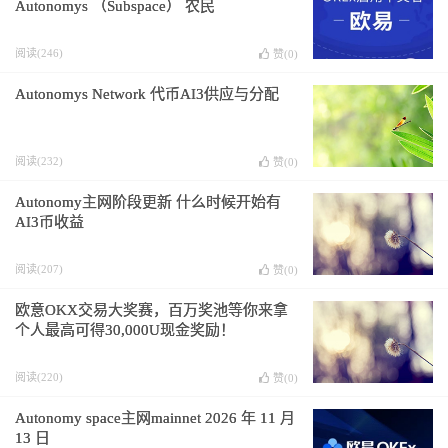
Autonomys （Subspace） 农民
阅读(246)
赞(
0
)
Autonomys Network 代币AI3供应与分配
阅读(232)
赞(
0
)
Autonomy主网阶段更新 什么时候开始有
AI3币收益
阅读(207)
赞(
0
)
欧意OKX交易大奖赛，百万奖池等你来拿
个人最高可得30,000U现金奖励！
阅读(220)
赞(
0
)
Autonomy space主网mainnet 2026 年 11 月
13 日