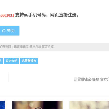
支持86手机号码，网页直接注册。
16003031
赞(
0
)
t挖矿教程网
»
迅雷赚钱宝-基本介绍 官方介绍
绍
官方介绍
迅雷赚钱宝
迅雷赚钱宝-提现 官方