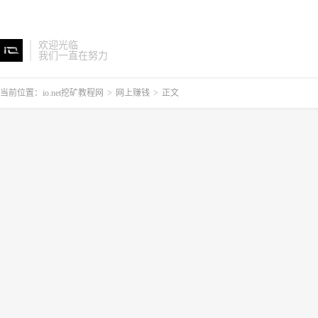
欢迎光临
我们一直在努力
当前位置：
io.net挖矿教程网
>
网上赚钱
>
正文