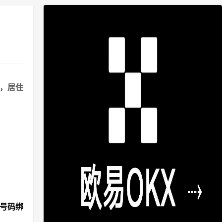
港，居住
机号码绑