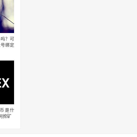
格吗？可
账号绑定
盘币是什
如何挖矿