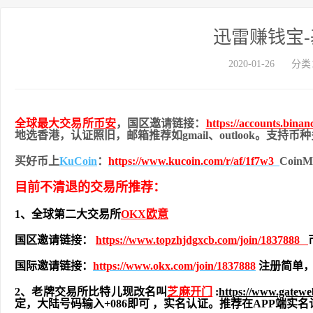
迅雷赚钱宝-
2020-01-26
分类
全球最大交易所
币安
，国区邀请链接：
https://accounts.bina
地
选香港，认证照旧，
邮箱推荐如gmail、outlook。支持
买好币上
KuCoin
：
https://www.kucoin.com/r/af/1f7w3
Coi
目前不清退的交易所推荐：
1、全球第二大交易所
OKX欧意
国区邀请链接：
https://www.topzhjdgxcb.com/join/1837888
国际邀请链接：
https://www.okx.com/join/1837888
注册简单，
2、老牌交易所比特儿现改名叫
芝麻开门
:
https://www.gatew
定，大陆号码输入+086即可 ，实名认证。推荐在APP端