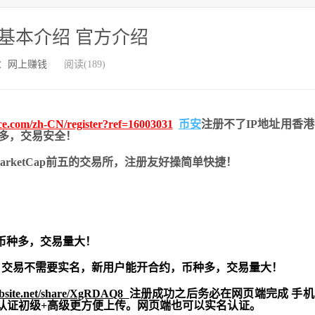
基本介绍 官方介绍
：
网上赚钱
阅读(189)
nce.com/zh-CN/register?ref=16003031
币安
注册不了IP地址用香
币种多，交易安全！
nMarketCap前五的交易所，注册友好操简单快捷！
币种多，交易量大！
交易不需要实名，新用户能开合约，
币种多，交易量大！
ebsite.net/share/XgRDAQ8
注册成功之后务必在网页端完成 手
实名认证初级+高级更方便上传。网页端也可以实名认证。