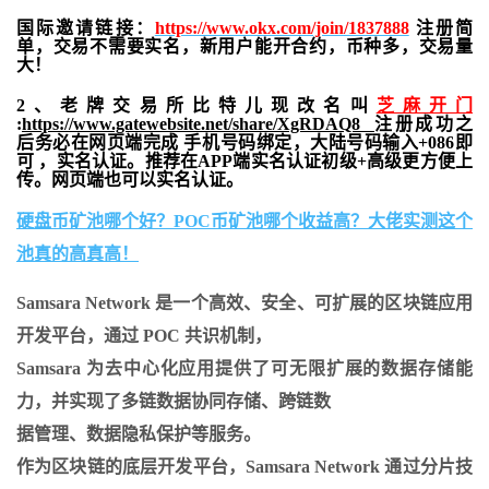
国际邀请链接：
https://www.okx.com/join/1837888
注册简
单，交易不需要实名，新用户能开合约，
币种多，交易量
大！
2、老牌交易所比特儿现改名叫
芝麻开门
:
https://www.gatewebsite.net/share/XgRDAQ8
注册成功之
后务必在网页端完成 手机号码绑定，大陆号码输入+086即
可 ，实名认证。推荐在APP端实名认证初级+高级更方便上
传。网页端也可以实名认证。
硬盘币矿池哪个好？POC币矿池哪个收益高？大佬实测这个
池真的高真高！
Samsara Network 是一个高效、安全、可扩展的区块链应用
开发平台，通过 POC 共识机制，
Samsara 为去中心化应用提供了可无限扩展的数据存储能
力，并实现了多链数据协同存储、跨链数
据管理、数据隐私保护等服务。
作为区块链的底层开发平台，Samsara Network 通过分片技