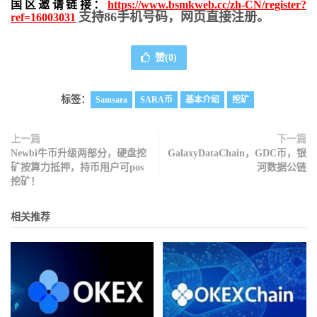
国区邀请链接：
https://www.bsmkweb.cc/zh-CN/register?
支持86手机号码，网页直接注册。
ref=16003031
赞(
0
)
标签：
Samsara
SARA币
基本介绍
挖矿
上一篇
下一篇
Newbi牛币升级两部分，硬盘挖
GalaxyDataChain，GDC币，银
矿按算力抵押，持币用户可pos
河数据公链
挖矿！
相关推荐