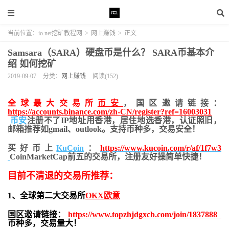
当前位置：
io.net挖矿教程网
>
网上赚钱
>
正文
Samsara（SARA）硬盘币是什么？ SARA币基本介
绍 如何挖矿
2019-09-07
分类：
网上赚钱
阅读(152)
全球最大交易所
币安
，国区邀请链接：
https://accounts.binance.com/zh-CN/register?ref=16003031
币安
注册不了IP地址用香港，居住地
选香港，认证照旧，
邮箱推荐如gmail、outlook。支持币种多，交易安全！
买好币上
KuCoin
：
https://www.kucoin.com/r/af/1f7w3
CoinMarketCap前五的交易所，注册友好操简单快捷！
目前不清退的交易所推荐：
1、全球第二大交易所
OKX欧意
国区邀请链接：
https://www.topzhjdgxcb.com/join/1837888
币种多，交易量大！