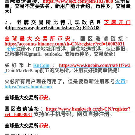
国际邀请链接：
https://www.okx.com/join/1837888
注册简
单，交易不需要实名，新用户能开合约，
币种多，交易量
大！
2、老牌交易所比特儿现改名叫
芝麻开门
:
https://www.gatewebsite.net/share/XgRDAQ8
全球最大交易所
币安
，国区邀请链接：
https://accounts.binance.com/zh-CN/register?ref=16003031
币安
注册不了IP地址用香港，居住地
选香港，认证照旧，
邮箱推荐如gmail、outlook。支持币种多，交易安全！
买好币上
KuCoin
：
https://www.kucoin.com/r/af/1f7w3
CoinMarketCap前五的交易所，注册友好操简单快捷！
火必所有用户现在可用了，但是要重新注册账号
火币
：
https://www.huobi.com
全球最大交易所
币安
，
国区邀请链接：
https://www.bsmkweb.cc/zh-CN/register?
支持86手机号码，网页直接注册。
ref=16003031
全球最大交易所
币安
，