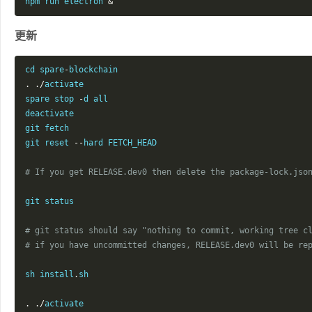
npm run electron 
&
更新
cd spare
-
.
./
activate

spare stop 
-
d all

deactivate

git fetch

git reset 
--
hard FETCH_HEAD

# If you get RELEASE.dev0 then delete the package-lock.jso
git status

# git status should say "nothing to commit, working tree c
# if you have uncommitted changes, RELEASE.dev0 will be re
sh install
.
sh

.
./
activate
