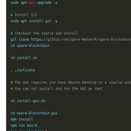
sudo apt
-
get
 upgrade 
-
y

# Install Git
sudo apt install git 
-
y

# Checkout the source and install
git clone https
:
//github.com/Spare-Network/spare-blockchai
cd spare
-
blockchain

sh install
.
sh

.
./
activate

# The GUI requires you have Ubuntu Desktop or a similar wi
# You can not install and run the GUI as root
sh install
-
gui
.
sh

cd spare
-
blockchain
-
gui

npm install

npm run build
