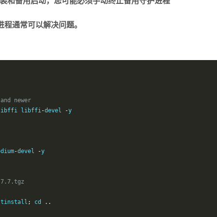
执行安装和备用启动，您可能必须手动终止备用守护进程
进程通常可以解决问题。
 and newer
libffi libffi
-
devel 
-
y

l
odium
-
devel 
-
y

.7.7.tgz
ltinstall
;
 cd 
..