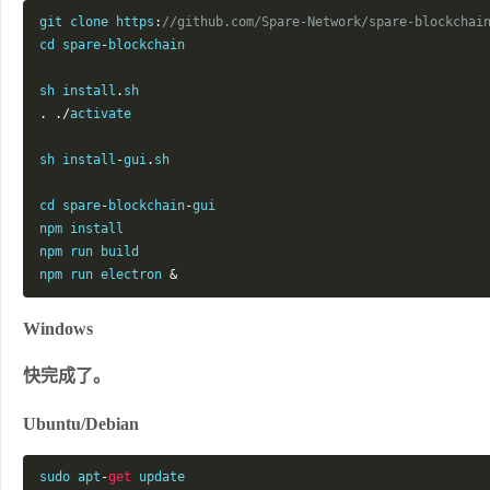
git clone https
:
//github.com/Spare-Network/spare-blockchai
cd spare
-
blockchain

sh install
.
.
./
activate

sh install
-
gui
.
sh

cd spare
-
blockchain
-
gui

npm install

npm run build

npm run electron 
&
Windows
快完成了。
Ubuntu/Debian
sudo apt
-
get
 update
