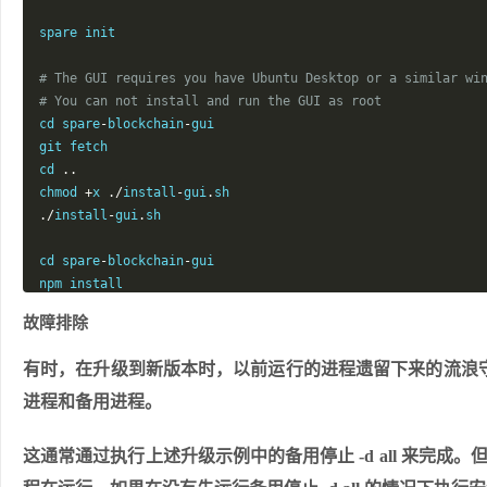
spare init

# The GUI requires you have Ubuntu Desktop or a similar wi
# You can not install and run the GUI as root
cd spare
-
blockchain
-
gui

git fetch

cd 
..
chmod 
+
x 
./
install
-
gui
.
./
install
-
gui
.
sh

cd spare
-
blockchain
-
gui

npm install

npm run build

故障排除
npm run electron 
&
有时，在升级到新版本时，以前运行的进程遗留下来的流浪
进程和备用进程。
这通常通过执行上述升级示例中的备用停止 -d all 来完成。但是