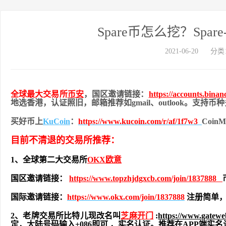
Spare币怎么挖？Spare
2021-06-20
分类
全球最大交易所
币安
，国区邀请链接：
https://accounts.bina
地
选香港，认证照旧，
邮箱推荐如gmail、outlook。支持
买好币上
KuCoin
：
https://www.kucoin.com/r/af/1f7w3
Coi
目前不清退的交易所推荐：
1、全球第二大交易所
OKX欧意
国区邀请链接：
https://www.topzhjdgxcb.com/join/1837888
国际邀请链接：
https://www.okx.com/join/1837888
注册简单，
2、老牌交易所比特儿现改名叫
芝麻开门
:
https://www.gatew
定，大陆号码输入+086即可 ，实名认证。推荐在APP端