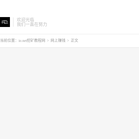
欢迎光临
我们一直在努力
当前位置：
io.net挖矿教程网
>
网上赚钱
>
正文