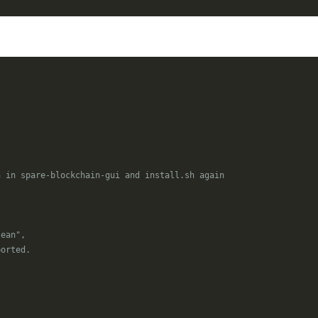
n in spare-blockchain-gui and install.sh again
lean",
ported.