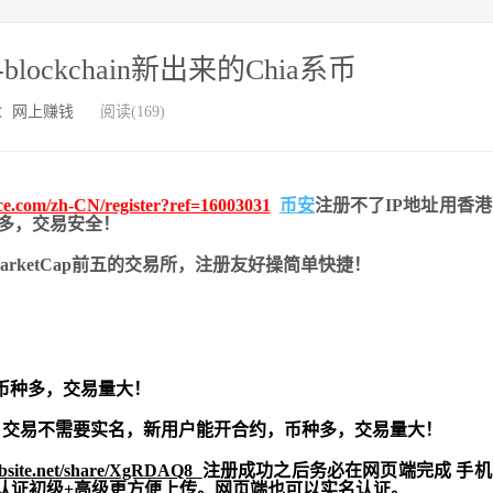
-blockchain新出来的Chia系币
：
网上赚钱
阅读(169)
nce.com/zh-CN/register?ref=16003031
币安
注册不了IP地址用香
币种多，交易安全！
nMarketCap前五的交易所，注册友好操简单快捷！
币种多，交易量大！
交易不需要实名，新用户能开合约，
币种多，交易量大！
ebsite.net/share/XgRDAQ8
注册成功之后务必在网页端完成 手
实名认证初级+高级更方便上传。网页端也可以实名认证。