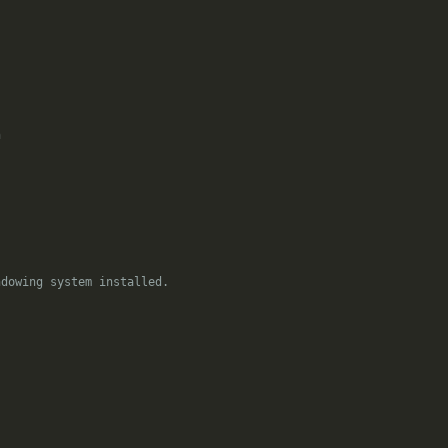
n
ndowing system installed.