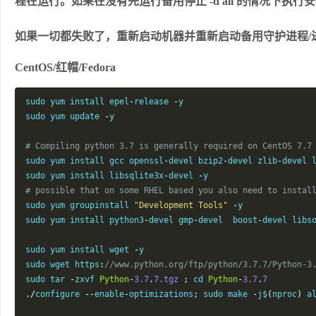
程在运行。如果在没有先运行备用停止 -d all 的情况下
如果一切都失败了，重新启动机器并重新启动备用守护进程/
CentOS/红帽/Fedora
sudo yum install epel
-
release 
-
y

sudo yum update 
-
y

# Compiling python 3.7 is generally required on CentOS 7.7
sudo yum install gcc openssl
-
devel bzip2
-
devel zlib
-
devel 
sudo yum install libsqlite3x
-
devel 
-
# possible that on some RHEL based you also need to instal
sudo yum groupinstall 
"Development Tools"
-
y

sudo yum install python3
-
devel gmp
-
devel  boost
-
devel libs
sudo yum install wget 
-
y

sudo wget https
:
//www.python.org/ftp/python/3.7.7/Python-3
sudo tar 
-
zxvf 
Python
-
3.7
.
7.tgz
;
 cd 
Python
-
3.7
.
7
./
configure 
--
enable
-
optimizations
;
 sudo make 
-
j$
(
nproc
)
 a