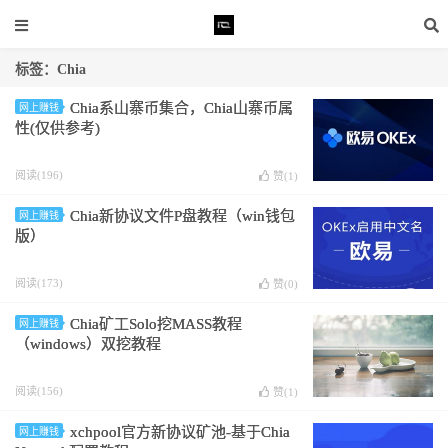
标签：Chia
Chia系山寨币集合，Chia山寨币属
网上赚钱
性(仅供参考)
阅读(196)
赞(
1
)
Chia新协议文件P盘教程（win钱包
网上赚钱
版）
阅读(173)
赞(
0
)
Chia矿工Solo挖MASS教程
网上赚钱
（windows）双挖教程
阅读(156)
赞(
1
)
xchpool官方新协议矿池-基于Chia
网上赚钱