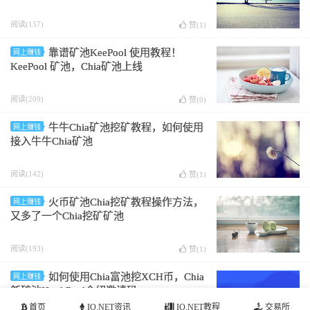
阅读(157)
赞(
1
)
靠谱矿池KeePool 使用教程！
网上赚钱
KeePool 矿池，Chia矿池上线
阅读(209)
赞(
0
)
牛牛Chia矿池挖矿教程，如何使用
网上赚钱
接入牛牛Chia矿池
阅读(142)
赞(
1
)
⽕币矿池Chia挖矿教程操作方法，
网上赚钱
又多了一个Chia挖矿矿池
阅读(193)
赞(
1
)
如何使用Chia富池挖XCH币，Chia
网上赚钱
新矿池HookPool介绍邀请码
首页
IO.NET资讯
IO.NET教程
交易所