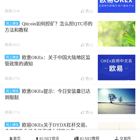
阅读(214)
赞(
2
)
Qitcoin如何挖矿？怎么挖QTC币的
网上赚钱
方法和教程
阅读(161)
赞(
1
)
欧意OKEx：关于中国大陆地区监
网上赚钱
管政策的通知
阅读(173)
赞(
6
)
欧意OKEx提示：今日安装量已达
网上赚钱
到限制
阅读(171)
赞(
4
)
欧易OKEx关于DYDX杠杆交易、
网上赚钱
余币宝及永续合约正式上线的公告
首页
IO.NET资讯
IO.NET教程
交易所