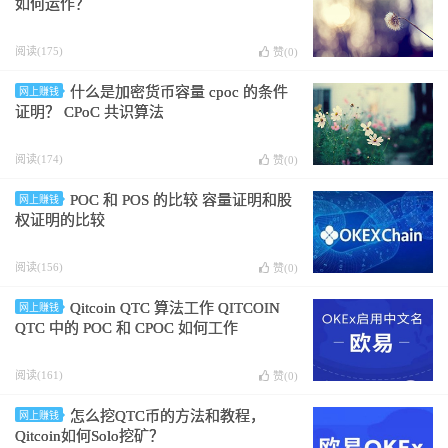
如何运作？
阅读(175)
赞(
0
)
什么是加密货币容量 cpoc 的条件
网上赚钱
证明？ CPoC 共识算法
阅读(174)
赞(
0
)
POC 和 POS 的比较 容量证明和股
网上赚钱
权证明的比较
阅读(156)
赞(
0
)
Qitcoin QTC 算法工作 QITCOIN
网上赚钱
QTC 中的 POC 和 CPOC 如何工作
阅读(161)
赞(
0
)
怎么挖QTC币的方法和教程，
网上赚钱
Qitcoin如何Solo挖矿？