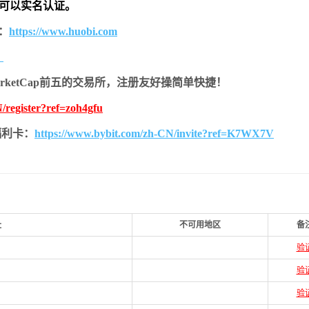
也可以实名认证。
：
https://www.huobi.com
。
MarketCap前五的交易所，注册友好操简单快捷！
/register?ref=zoh4gfu
的福利卡：
https://www.bybit.com/zh-CN/invite?ref=K7WX7V
址
不可用地区
备
验
验
验