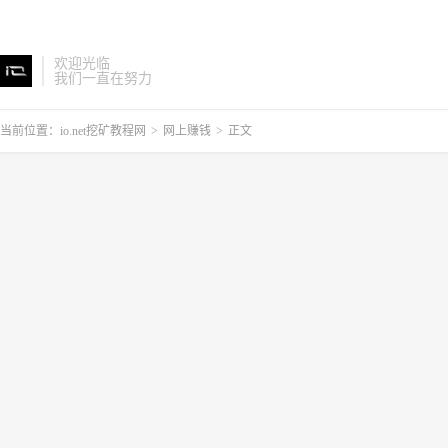
欢迎光临
我们一直在努力
当前位置：
io.net挖矿教程网
>
网上赚钱
>
正文