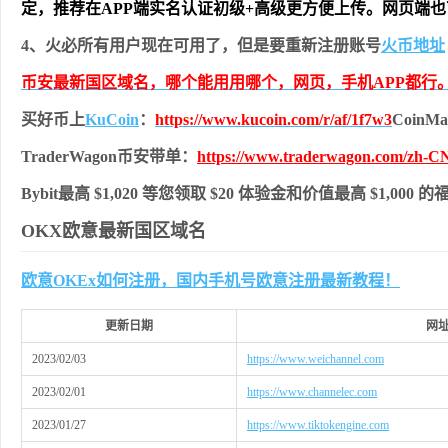
定，推荐在APP端实名认证初级+高级更方便上传。网页端
4、火必所有用户现在可用了，但是要重新注册账号
火币地址
币安最新国区域名，哪个能用用哪个，网页，手机APP都行
买好币上
KuCoin
：
https://www.kucoin.com/r/af/1f7w3
Coin
TraderWagon币安带单：
https://www.traderwagon.com/zh-CN
Bybit最高 $1,020 等您领取 $20 体验金和价值最高 $1,000 
OKX欧意最新国区域名
欧意OKEx如何注册，国内手机号欧意注册最新教程！
更新日期
网
2023/02/03
https://www.weichannel.com
2023/02/01
https://www.channelec.com
2023/01/27
https://www.tiktokengine.com