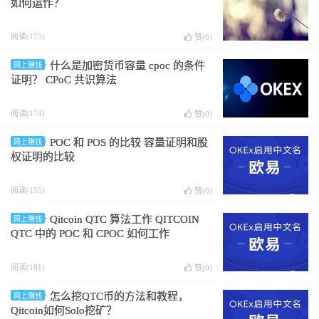
如何运作？
阅读(175)
赞(
0
)
什么是加密货币容量 cpoc 的条件
网上赚钱
证明？ CPoC 共识算法
阅读(174)
赞(
0
)
POC 和 POS 的比较 容量证明和股
网上赚钱
权证明的比较
阅读(155)
赞(
0
)
Qitcoin QTC 算法工作 QITCOIN
网上赚钱
QTC 中的 POC 和 CPOC 如何工作
阅读(161)
赞(
0
)
怎么挖QTC币的方法和教程，
网上赚钱
Qitcoin如何Solo挖矿？