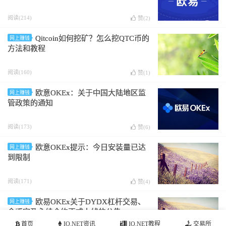
阅读(214)
赞(
2
)
Qitcoin如何挖矿？怎么挖QTC币的
网上赚钱
方法和教程
阅读(160)
赞(
1
)
欧意OKEx：关于中国大陆地区监
网上赚钱
管政策的通知
阅读(173)
赞(
6
)
欧意OKEx提示：今日安装量已达
网上赚钱
到限制
阅读(171)
赞(
4
)
欧易OKEx关于DYDX杠杆交易、
网上赚钱
余币宝及永续合约正式上线的公告
首页
IO.NET资讯
IO.NET教程
交易所