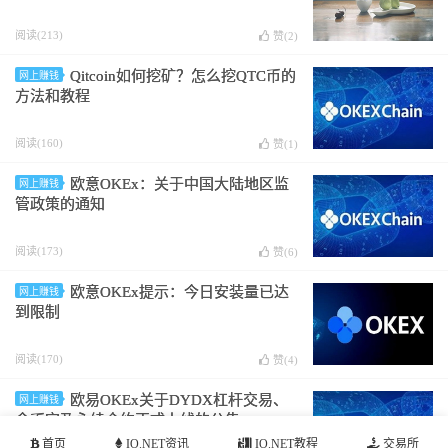
阅读(213)
赞(
2
)
Qitcoin如何挖矿？怎么挖QTC币的
网上赚钱
方法和教程
阅读(160)
赞(
1
)
欧意OKEx：关于中国大陆地区监
网上赚钱
管政策的通知
阅读(173)
赞(
6
)
欧意OKEx提示：今日安装量已达
网上赚钱
到限制
阅读(170)
赞(
4
)
欧易OKEx关于DYDX杠杆交易、
网上赚钱
余币宝及永续合约正式上线的公告
首页
IO.NET资讯
IO.NET教程
交易所