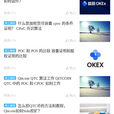
如何运作？
阅读(175)
赞(
0
)
什么是加密货币容量 cpoc 的条件
网上赚钱
证明？ CPoC 共识算法
阅读(174)
赞(
0
)
POC 和 POS 的比较 容量证明和股
网上赚钱
权证明的比较
阅读(155)
赞(
0
)
Qitcoin QTC 算法工作 QITCOIN
网上赚钱
QTC 中的 POC 和 CPOC 如何工作
阅读(161)
赞(
0
)
怎么挖QTC币的方法和教程，
网上赚钱
Qitcoin如何Solo挖矿？