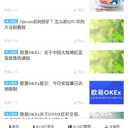
阅读(214)
赞(
2
)
Qitcoin如何挖矿？怎么挖QTC币的
网上赚钱
方法和教程
阅读(161)
赞(
1
)
欧意OKEx：关于中国大陆地区监
网上赚钱
管政策的通知
阅读(173)
赞(
6
)
欧意OKEx提示：今日安装量已达
网上赚钱
到限制
阅读(171)
赞(
4
)
欧易OKEx关于DYDX杠杆交易、
网上赚钱
余币宝及永续合约正式上线的公告
首页
IO.NET资讯
IO.NET教程
交易所