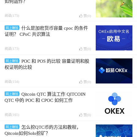
如何运作？
阅读(175)
赞(
0
)
什么是加密货币容量 cpoc 的条件
网上赚钱
证明？ CPoC 共识算法
阅读(173)
赞(
0
)
POC 和 POS 的比较 容量证明和股
网上赚钱
权证明的比较
阅读(154)
赞(
0
)
Qitcoin QTC 算法工作 QITCOIN
网上赚钱
QTC 中的 POC 和 CPOC 如何工作
阅读(161)
赞(
0
)
怎么挖QTC币的方法和教程，
网上赚钱
Qitcoin如何Solo挖矿？