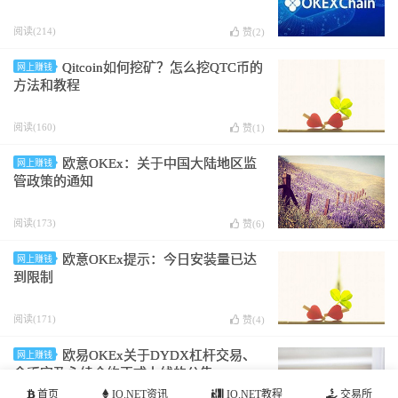
阅读(214)
赞(
2
)
Qitcoin如何挖矿？怎么挖QTC币的
网上赚钱
方法和教程
阅读(160)
赞(
1
)
欧意OKEx：关于中国大陆地区监
网上赚钱
管政策的通知
阅读(173)
赞(
6
)
欧意OKEx提示：今日安装量已达
网上赚钱
到限制
阅读(171)
赞(
4
)
欧易OKEx关于DYDX杠杆交易、
网上赚钱
余币宝及永续合约正式上线的公告
首页
IO.NET资讯
IO.NET教程
交易所