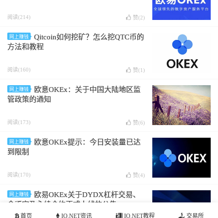
阅读(214)
赞(
2
)
Qitcoin如何挖矿？怎么挖QTC币的
网上赚钱
方法和教程
阅读(160)
赞(
1
)
欧意OKEx：关于中国大陆地区监
网上赚钱
管政策的通知
阅读(173)
赞(
6
)
欧意OKEx提示：今日安装量已达
网上赚钱
到限制
阅读(170)
赞(
4
)
欧易OKEx关于DYDX杠杆交易、
网上赚钱
余币宝及永续合约正式上线的公告
首页
IO.NET资讯
IO.NET教程
交易所