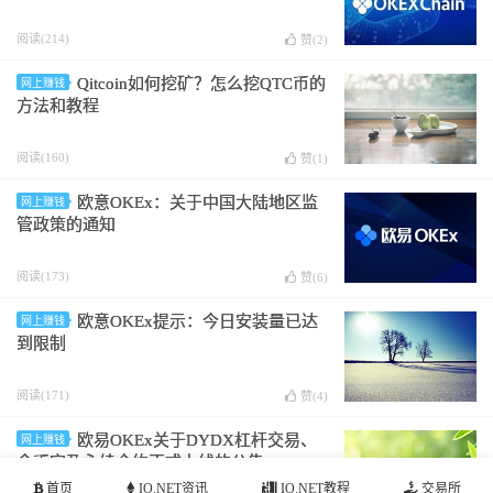
阅读(214)
赞(
2
)
Qitcoin如何挖矿？怎么挖QTC币的
网上赚钱
方法和教程
阅读(160)
赞(
1
)
欧意OKEx：关于中国大陆地区监
网上赚钱
管政策的通知
阅读(173)
赞(
6
)
欧意OKEx提示：今日安装量已达
网上赚钱
到限制
阅读(171)
赞(
4
)
欧易OKEx关于DYDX杠杆交易、
网上赚钱
余币宝及永续合约正式上线的公告
首页
IO.NET资讯
IO.NET教程
交易所