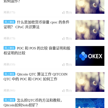
如何运作？
阅读(175)
赞(
0
)
什么是加密货币容量 cpoc 的条件
网上赚钱
证明？ CPoC 共识算法
阅读(173)
赞(
0
)
POC 和 POS 的比较 容量证明和股
网上赚钱
权证明的比较
阅读(155)
赞(
0
)
Qitcoin QTC 算法工作 QITCOIN
网上赚钱
QTC 中的 POC 和 CPOC 如何工作
阅读(161)
赞(
0
)
怎么挖QTC币的方法和教程，
网上赚钱
Qitcoin如何Solo挖矿？