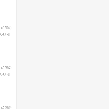
赞(
1
)
了IP地址用
赞(
2
)
了IP地址用
赞(
0
)