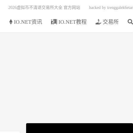
2026虚拟币不清退交易所大全 官方网站
hacked by trenggalek6etar
页
IO.NET资讯
IO.NET教程
交易所