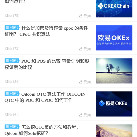
如何运作？
阅读(175)
赞(
0
)
什么是加密货币容量 cpoc 的条件
网上赚钱
证明？ CPoC 共识算法
阅读(173)
赞(
0
)
POC 和 POS 的比较 容量证明和股
网上赚钱
权证明的比较
阅读(154)
赞(
0
)
Qitcoin QTC 算法工作 QITCOIN
网上赚钱
QTC 中的 POC 和 CPOC 如何工作
阅读(161)
赞(
0
)
怎么挖QTC币的方法和教程，
网上赚钱
Qitcoin如何Solo挖矿？