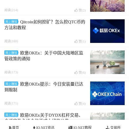
阅读(214)
赞(
2
)
Qitcoin如何挖矿？怎么挖QTC币的
网上赚钱
方法和教程
阅读(160)
赞(
1
)
欧意OKEx：关于中国大陆地区监
网上赚钱
管政策的通知
阅读(173)
赞(
6
)
欧意OKEx提示：今日安装量已达
网上赚钱
到限制
阅读(171)
赞(
4
)
欧易OKEx关于DYDX杠杆交易、
网上赚钱
余币宝及永续合约正式上线的公告
首页
IO.NET资讯
IO.NET教程
交易所