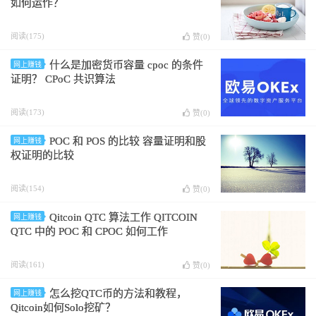
如何运作？
阅读(175)
赞(
0
)
什么是加密货币容量 cpoc 的条件
网上赚钱
证明？ CPoC 共识算法
阅读(173)
赞(
0
)
POC 和 POS 的比较 容量证明和股
网上赚钱
权证明的比较
阅读(154)
赞(
0
)
Qitcoin QTC 算法工作 QITCOIN
网上赚钱
QTC 中的 POC 和 CPOC 如何工作
阅读(161)
赞(
0
)
怎么挖QTC币的方法和教程，
网上赚钱
Qitcoin如何Solo挖矿？