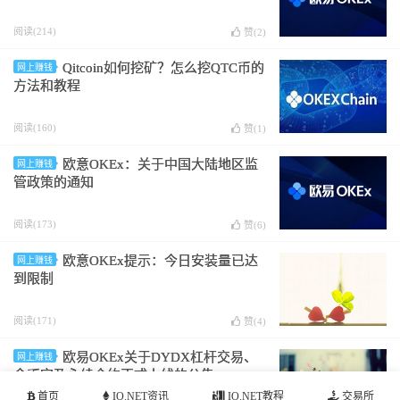
阅读(214)
赞(
2
)
Qitcoin如何挖矿？怎么挖QTC币的
网上赚钱
方法和教程
阅读(160)
赞(
1
)
欧意OKEx：关于中国大陆地区监
网上赚钱
管政策的通知
阅读(173)
赞(
6
)
欧意OKEx提示：今日安装量已达
网上赚钱
到限制
阅读(171)
赞(
4
)
欧易OKEx关于DYDX杠杆交易、
网上赚钱
余币宝及永续合约正式上线的公告
首页
IO.NET资讯
IO.NET教程
交易所