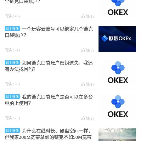
个链克口袋账户？
阅读(149)
赞(
1
)
一个玩客云账号可以绑定几个链克
网上赚钱
口袋账户？
阅读(174)
赞(
6
)
如果链克口袋账户密钥遗失，我还
网上赚钱
有办法找回吗？
阅读(180)
赞(
1
)
我的链克口袋账户是否可以在多台
网上赚钱
电脑上使用？
阅读(179)
赞(
2
)
为什么在线时长、硬盘空间一样，
网上赚钱
但我家200M宽带拿到的链克不如50M宽带