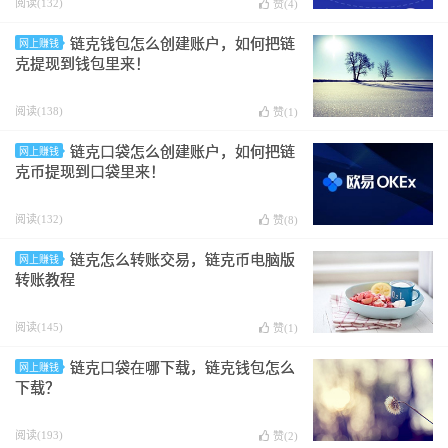
阅读(132)
赞(
4
)
链克钱包怎么创建账户，如何把链
网上赚钱
克提现到钱包里来！
阅读(138)
赞(
1
)
链克口袋怎么创建账户，如何把链
网上赚钱
克币提现到口袋里来！
阅读(132)
赞(
8
)
链克怎么转账交易，链克币电脑版
网上赚钱
转账教程
阅读(145)
赞(
1
)
链克口袋在哪下载，链克钱包怎么
网上赚钱
下载？
阅读(193)
赞(
2
)