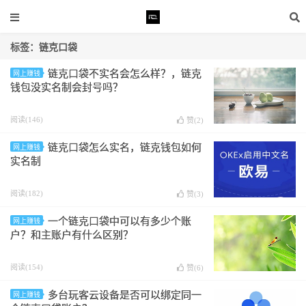
标签：链克口袋
链克口袋不实名会怎么样？，链克
网上赚钱
钱包没实名制会封号吗？
阅读(146)
赞(
2
)
链克口袋怎么实名，链克钱包如何
网上赚钱
实名制
阅读(182)
赞(
3
)
一个链克口袋中可以有多少个账
网上赚钱
户？和主账户有什么区别？
阅读(154)
赞(
6
)
多台玩客云设备是否可以绑定同一
网上赚钱