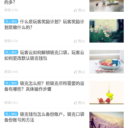
的多？
阅读(159)
赞(
0
)
什么是玩客奖励计划？玩客奖励计
网上赚钱
划是做什么的？
阅读(153)
赞(
0
)
玩客云如何解绑链克口袋，玩客云
网上赚钱
如何更改默认链克钱包
阅读(144)
赞(
0
)
链克怎么挖？挖链克币所需要的设
网上赚钱
备有哪些？具体操作步骤
阅读(141)
赞(
9
)
链克钱包怎么备份账户，链克口袋
网上赚钱
备份账号的方法