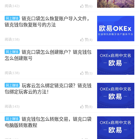
阅读(142)
赞(
6
)
链克口袋怎么恢复账户导入文件，
网上赚钱
链克钱包恢复账号的方法
阅读(158)
赞(
4
)
链克口袋怎么创建账户？链克钱包
网上赚钱
怎么创建账号
阅读(138)
赞(
1
)
玩客云怎么绑定链克口袋？链克钱
网上赚钱
包绑定玩客云的方法！
阅读(143)
赞(
8
)
链克钱包怎么转账交易，链克口袋
网上赚钱
电脑版转账教程