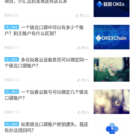
项目，小汇总后发现还有这么多
阅读(153)
赞(
12
)
一个链克口袋中可以有多少个账
网上赚钱
户？和主账户有什么区别？
阅读(157)
赞(
6
)
多台玩客云设备是否可以绑定同一
网上赚钱
个链克口袋账户？
阅读(152)
赞(
1
)
一个玩客云账号可以绑定几个链克
网上赚钱
口袋账户？
阅读(175)
赞(
6
)
如果链克口袋账户密钥遗失，我还
网上赚钱
有办法找回吗？