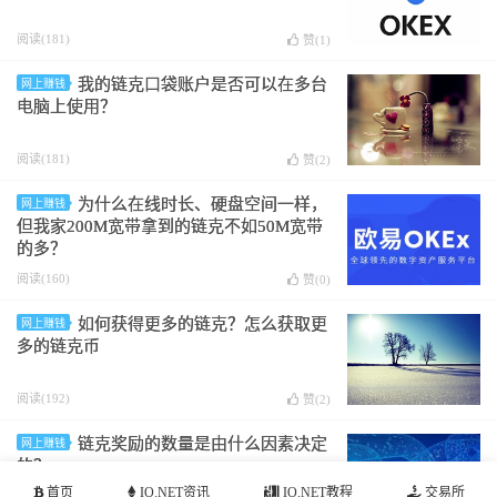
阅读(181)
赞(
1
)
我的链克口袋账户是否可以在多台
网上赚钱
电脑上使用？
阅读(181)
赞(
2
)
为什么在线时长、硬盘空间一样，
网上赚钱
但我家200M宽带拿到的链克不如50M宽带
的多？
阅读(160)
赞(
0
)
如何获得更多的链克？怎么获取更
网上赚钱
多的链克币
阅读(192)
赞(
2
)
链克奖励的数量是由什么因素决定
网上赚钱
的？
首页
IO.NET资讯
IO.NET教程
交易所