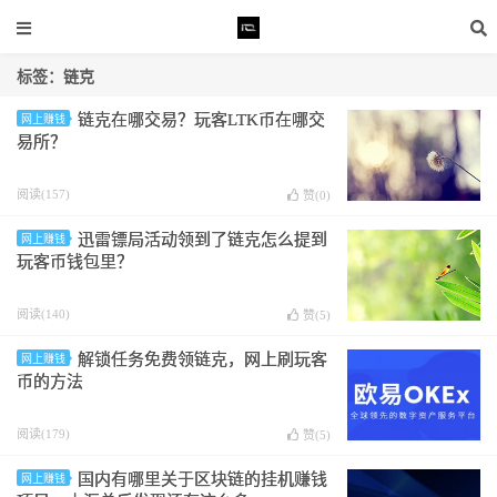
标签：链克
链克在哪交易？玩客LTK币在哪交
网上赚钱
易所？
阅读(157)
赞(
0
)
迅雷镖局活动领到了链克怎么提到
网上赚钱
玩客币钱包里？
阅读(140)
赞(
5
)
解锁任务免费领链克，网上刷玩客
网上赚钱
币的方法
阅读(179)
赞(
5
)
国内有哪里关于区块链的挂机赚钱
网上赚钱