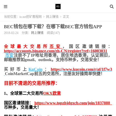
当前位置：
io.net挖矿教程网
>
网上赚钱
>
正文
BEC钱包在哪下载？在哪下载BEC官方钱包APP
2018-02-24
分类：
网上赚钱
阅读(147)
全球最大交易所
币安
，国区邀请链接：
https://accounts.binance.com/zh-CN/register?ref=16003031
币安
注册不了IP地址用香港，居住地
选香港，认证照旧，
邮箱推荐如gmail、outlook。支持币种多，交易安全！
买好币上
KuCoin
：
https://www.kucoin.com/r/af/1f7w3
CoinMarketCap前五的交易所，注册友好操简单快捷！
目前不清退的交易所推荐：
1、全球第二大交易所
OKX欧意
国区邀请链接：
https://www.topzhjdgxcb.com/join/1837888
币种多，交易量大！