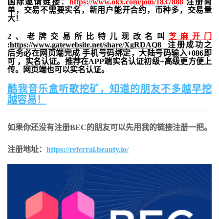
国际邀请链接：
https://www.okx.com/join/1837888
注册简
单，交易不需要实名，新用户能开合约，
币种多，交易量
大！
2、老牌交易所比特儿现改名叫
芝麻开门
:
https://www.gatewebsite.net/share/XgRDAQ8
注册成功之
后务必在网页端完成 手机号码绑定，大陆号码输入+086即
可 ，实名认证。推荐在APP端实名认证初级+高级更方便上
传。网页端也可以实名认证。
酷我音乐盒听歌挖矿，知道的朋友不多越早挖
越容易！
如果你还没有注册BEC的朋友可以先用我的链接注册一把。
注册地址：
https://referral.beauty.io/