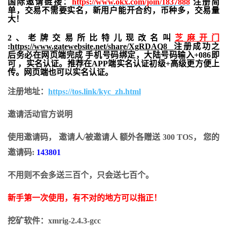
国际邀请链接：
https://www.okx.com/join/1837888
注册简
单，交易不需要实名，新用户能开合约，
币种多，交易量
大！
2、老牌交易所比特儿现改名叫
芝麻开门
:
https://www.gatewebsite.net/share/XgRDAQ8
注册成功之
后务必在网页端完成 手机号码绑定，大陆号码输入+086即
可 ，实名认证。推荐在APP端实名认证初级+高级更方便上
传。网页端也可以实名认证。
注册地址：
https://tos.link/kyc_zh.html
邀请活动官方说明
使用邀请码， 邀请人/被邀请人 额外各赠送 300 TOS， 您的
邀请码:
143801
不用则不会多送三百个，只会送七百个。
新手第一次使用，有不对的地方可以指正！
挖矿软件：xmrig-2.4.3-gcc