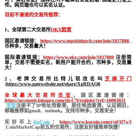
传。网页端也可以实名认证。
目前不清退的交易所推荐：
1、全球第二大交易所
OKX欧意
国区邀请链接：
https://www.topzhjdgxcb.com/join/1837888
币种多，交易量大！
国际邀请链接：
https://www.okx.com/join/1837888
注册简
单，交易不需要实名，新用户能开合约，
币种多，交易量
大！
2、老牌交易所比特儿现改名叫
芝麻开门
:
https://www.gatewebsite.net/share/XgRDAQ8
全球最大交易所
币安
，国区邀请链接：
https://accounts.binance.com/zh-CN/register?ref=16003031
币安
注册不了IP地址用香港，居住地
选香港，认证照旧，
邮箱推荐如gmail、outlook。支持币种多，交易安全！
买好币上
KuCoin
：
https://www.kucoin.com/r/af/1f7w3
CoinMarketCap前五的交易所，注册友好操简单快捷！