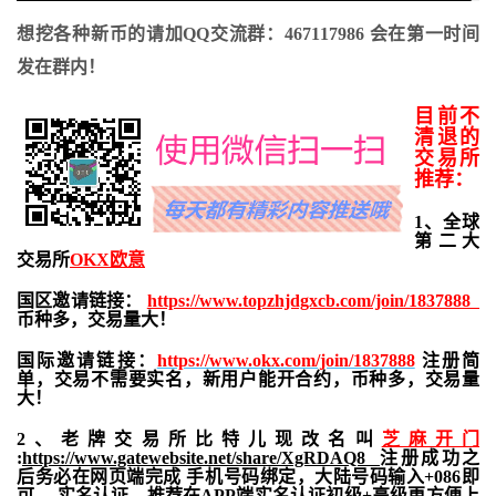
想挖各种新币的请加QQ交流群：467117986 会在第一时间
发在群内！
目前不
清退的
交易所
推荐：
1、全球
第二大
交易所
OKX欧意
国区邀请链接：
https://www.topzhjdgxcb.com/join/1837888
币种多，交易量大！
国际邀请链接：
https://www.okx.com/join/1837888
注册简
单，交易不需要实名，新用户能开合约，
币种多，交易量
大！
2、老牌交易所比特儿现改名叫
芝麻开门
:
https://www.gatewebsite.net/share/XgRDAQ8
注册成功之
后务必在网页端完成 手机号码绑定，大陆号码输入+086即
可 ，实名认证。推荐在APP端实名认证初级+高级更方便上