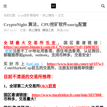
当前位置：
io.net挖矿教程网
>
网上赚钱
>
正文
CryptoNight 算法，CPU挖矿软件xmrig配置
2017-12-27
分类：
网上赚钱
/
赚钱工具
阅读(162)
全球最大交易所
币安
，国区邀请链接：
https://accounts.binance.com/zh-CN/register?ref=16003031
币安
注册不了IP地址用香港，居住地
选香港，认证照旧，
邮箱推荐如gmail、outlook。支持币种多，交易安全！
买好币上
KuCoin
：
https://www.kucoin.com/r/af/1f7w3
CoinMarketCap前五的交易所，注册友好操简单快捷！
目前不清退的交易所推荐：
1、全球第二大交易所
OKX欧意
国区邀请链接：
https://www.topzhjdgxcb.com/join/1837888
币种多，交易量大！