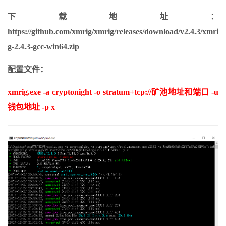
下载地址：
https://github.com/xmrig/xmrig/releases/download/v2.4.3/xmri
g-2.4.3-gcc-win64.zip
配置文件：
xmrig.exe -a cryptonight -o stratum+tcp://矿池地址和端口 -u
钱包地址 -p x