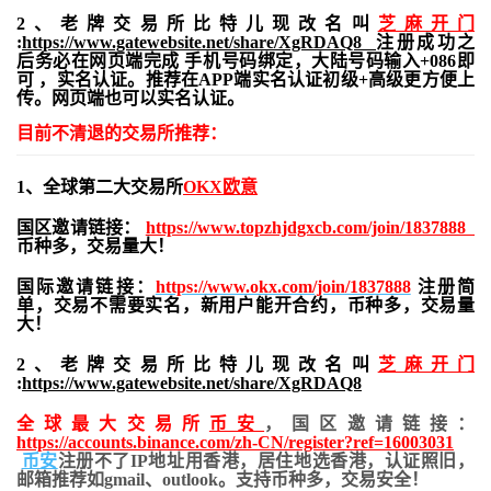
2、老牌交易所比特儿现改名叫
芝麻开门
:
https://www.gatewebsite.net/share/XgRDAQ8
注册成功之
后务必在网页端完成 手机号码绑定，大陆号码输入+086即
可 ，实名认证。推荐在APP端实名认证初级+高级更方便上
传。网页端也可以实名认证。
目前不清退的交易所推荐：
1、全球第二大交易所
OKX欧意
国区邀请链接：
https://www.topzhjdgxcb.com/join/1837888
币种多，交易量大！
国际邀请链接：
https://www.okx.com/join/1837888
注册简
单，交易不需要实名，新用户能开合约，
币种多，交易量
大！
2、老牌交易所比特儿现改名叫
芝麻开门
:
https://www.gatewebsite.net/share/XgRDAQ8
全球最大交易所
币安
，国区邀请链接：
https://accounts.binance.com/zh-CN/register?ref=16003031
币安
注册不了IP地址用香港，居住地
选香港，认证照旧，
邮箱推荐如gmail、outlook。支持币种多，交易安全！