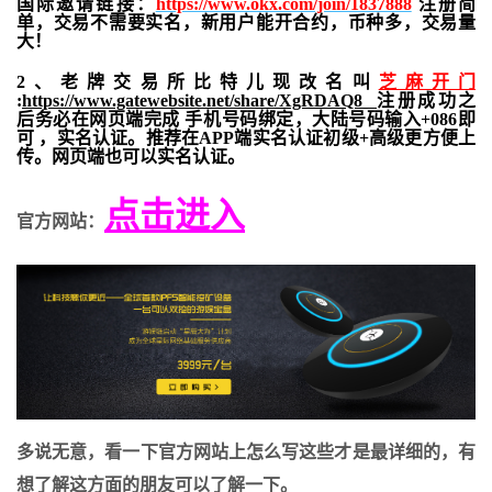
国际邀请链接：
https://www.okx.com/join/1837888
注册简
单，交易不需要实名，新用户能开合约，
币种多，交易量
大！
2、老牌交易所比特儿现改名叫
芝麻开门
:
https://www.gatewebsite.net/share/XgRDAQ8
注册成功之
后务必在网页端完成 手机号码绑定，大陆号码输入+086即
可 ，实名认证。推荐在APP端实名认证初级+高级更方便上
传。网页端也可以实名认证。
点击进入
官方网站：
多说无意，看一下官方网站上怎么写这些才是最详细的，有
想了解这方面的朋友可以了解一下。