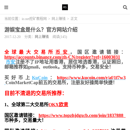
当前位置：
io.net挖矿教程网
>
网上赚钱
>
正文
游娱宝盒是什么？官方网站介绍
2017-12-20
分类：
网上赚钱
阅读(145)
全球最大交易所
币安
，国区邀请链接：
https://accounts.binance.com/zh-CN/register?ref=16003031
币安
注册不了IP地址用香港，居住地
选香港，认证照旧，
邮箱推荐如gmail、outlook。支持币种多，交易安全！
买好币上
KuCoin
：
https://www.kucoin.com/r/af/1f7w3
CoinMarketCap前五的交易所，注册友好操简单快捷！
目前不清退的交易所推荐：
1、全球第二大交易所
OKX欧意
国区邀请链接：
https://www.topzhjdgxcb.com/join/1837888
币种多，交易量大！