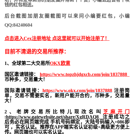
功，并转发本到你的朋友圈并得到十个赞，小编这边会有十块
钱的红包相送。
后台截图加朋友圈截图可以来问小编要红包，小编
QQ:84240604
点击进入Cex注册地址 点这里就可以开始注册了！
目前不清退的交易所推荐：
1、全球第二大交易所
OKX欧意
国区邀请链接：
https://www.topzhjdgxcb.com/join/1837888
币种多，交易量大！
国际邀请链接：
https://www.okx.com/join/1837888
注册简
单，交易不需要实名，新用户能开合约，
币种多，交易量
大！
2、老牌交易所比特儿现改名叫
芝麻开门
:
https://www.gatewebsite.net/share/XgRDAQ8
注册成功之
后务必在网页端完成 手机号码绑定，大陆号码输入+086即
可 ，实名认证。推荐在APP端实名认证初级+高级更方便上
传。网页端也可以实名认证。