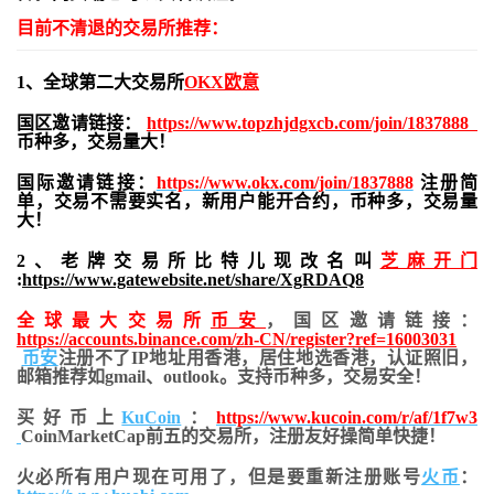
目前不清退的交易所推荐：
1、全球第二大交易所
OKX欧意
国区邀请链接：
https://www.topzhjdgxcb.com/join/1837888
币种多，交易量大！
国际邀请链接：
https://www.okx.com/join/1837888
注册简
单，交易不需要实名，新用户能开合约，
币种多，交易量
大！
2、老牌交易所比特儿现改名叫
芝麻开门
:
https://www.gatewebsite.net/share/XgRDAQ8
全球最大交易所
币安
，国区邀请链接：
https://accounts.binance.com/zh-CN/register?ref=16003031
币安
注册不了IP地址用香港，居住地
选香港，认证照旧，
邮箱推荐如gmail、outlook。支持币种多，交易安全！
买好币上
KuCoin
：
https://www.kucoin.com/r/af/1f7w3
CoinMarketCap前五的交易所，注册友好操简单快捷！
火必所有用户现在可用了，但是要重新注册账号
火币
：