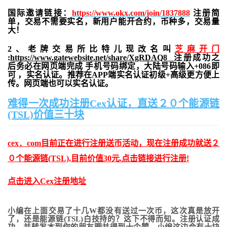
国际邀请链接：
https://www.okx.com/join/1837888
注册简
单，交易不需要实名，新用户能开合约，
币种多，交易量
大！
2、老牌交易所比特儿现改名叫
芝麻开门
:
https://www.gatewebsite.net/share/XgRDAQ8
注册成功之
后务必在网页端完成 手机号码绑定，大陆号码输入+086即
可 ，实名认证。推荐在APP端实名认证初级+高级更方便上
传。网页端也可以实名认证。
难得一次成功注册Cex认证，直送２０个能源链
(TSL)价值三十块
cex．com目前正在进行注册送币活动，现在注册成功就送２
０个能源链(TSL),目前价值30元.点击链接进行注册!
点击进入Cex注册地址
小编在上面交易了十几W都没有送过一次币，这次真是放开
了，还是能源链(TSL)白技持的？这下不得而知。注册认证成