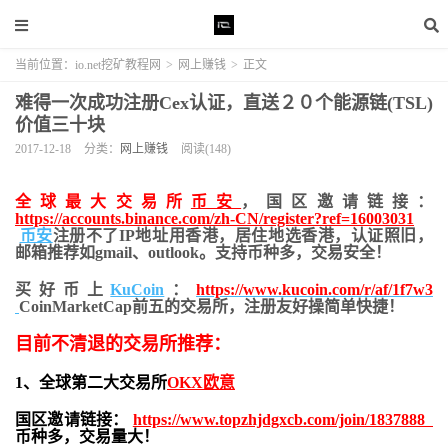
当前位置：
io.net挖矿教程网
>
网上赚钱
>
正文
难得一次成功注册Cex认证，直送２０个能源链(TSL)
价值三十块
2017-12-18
分类：
网上赚钱
阅读(148)
全球最大交易所
币安
，国区邀请链接：
https://accounts.binance.com/zh-CN/register?ref=16003031
币安
注册不了IP地址用香港，居住地
选香港，认证照旧，
邮箱推荐如gmail、outlook。支持币种多，交易安全！
买好币上
KuCoin
：
https://www.kucoin.com/r/af/1f7w3
CoinMarketCap前五的交易所，注册友好操简单快捷！
目前不清退的交易所推荐：
1、全球第二大交易所
OKX欧意
国区邀请链接：
https://www.topzhjdgxcb.com/join/1837888
币种多，交易量大！