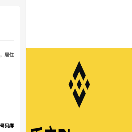
港，居住
机号码绑