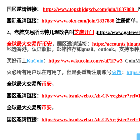
国区邀请链接：
https://www.topzhjdgxcb.com/join/1837888
国际邀请链接：
https://www.okx.com/join/1837888
注册简单，
2、老牌交易所比特儿现改名叫
芝麻开门
:
https://www.gatewe
全球最大交易所
币安
，国区邀请链接：
https://accounts.bina
地
选香港，认证照旧，
邮箱推荐如gmail、outlook。支持
买好币上
KuCoin
：
https://www.kucoin.com/r/af/1f7w3
Coi
火必所有用户现在可用了，但是要重新注册账号
火币
：
https
全球最大交易所
币安
，
国区邀请链接：
https://www.bsmkweb.cc/zh-CN/register?ref=
全球最大交易所
币安
，
国区邀请链接：
https://www.bsmkweb.cc/zh-CN/register?ref=