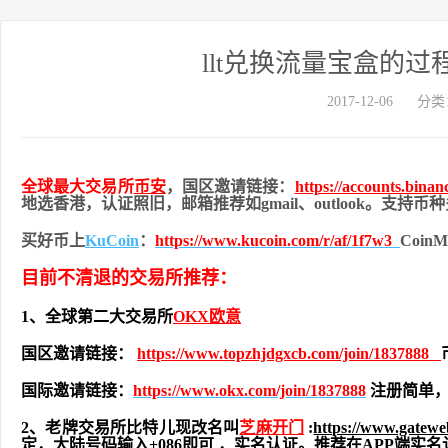
llt兑换流量宝盒的
2017-12-06
分类
全球最大交易所
币安
，国区邀请链接：
https://accounts.bina
地
选香港，认证照旧，
邮箱推荐如gmail、outlook。支持
买好币上
KuCoin
：
https://www.kucoin.com/r/af/1f7w3
Coi
目前不清退的交易所推荐：
1、全球第二大交易所
OKX欧意
国区邀请链接：
https://www.topzhjdgxcb.com/join/1837888
国际邀请链接：
https://www.okx.com/join/1837888
注册简单，
2、老牌交易所比特儿现改名叫
芝麻开门
:
https://www.gatew
定，大陆号码输入+086即可 ，实名认证。推荐在APP端