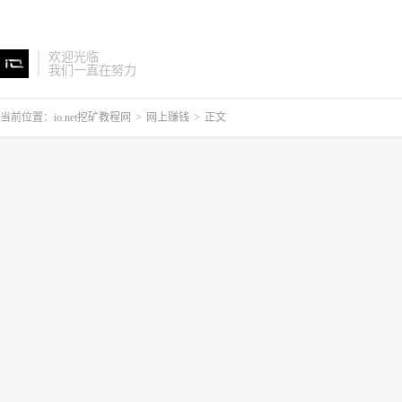
欢迎光临
我们一直在努力
当前位置：
io.net挖矿教程网
>
网上赚钱
>
正文