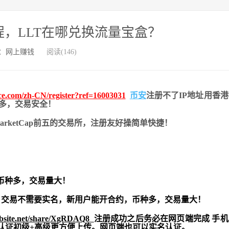
过程，LLT在哪兑换流量宝盒？
：
网上赚钱
阅读(146)
nce.com/zh-CN/register?ref=16003031
币安
注册不了IP地址用香
币种多，交易安全！
nMarketCap前五的交易所，注册友好操简单快捷！
币种多，交易量大！
交易不需要实名，新用户能开合约，
币种多，交易量大！
ebsite.net/share/XgRDAQ8
注册成功之后务必在网页端完成 手
实名认证初级+高级更方便上传。网页端也可以实名认证。