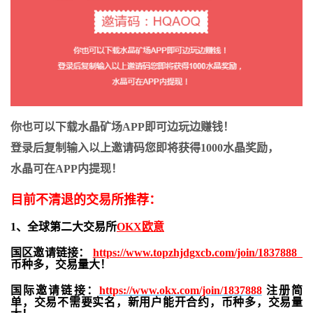
你也可以下载水晶矿场APP即可边玩边赚钱！
登录后复制输入以上邀请码您即将获得1000水晶奖励，
水晶可在APP内提现！
目前不清退的交易所推荐：
1、全球第二大交易所
OKX欧意
国区邀请链接：
https://www.topzhjdgxcb.com/join/1837888
币种多，交易量大！
国际邀请链接：
https://www.okx.com/join/1837888
注册简
单，交易不需要实名，新用户能开合约，
币种多，交易量