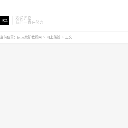
欢迎光临
我们一直在努力
当前位置：
io.net挖矿教程网
>
网上赚钱
>
正文