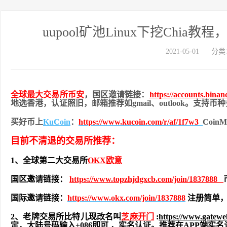
uupool矿池Linux下挖Chia教程
2021-05-01
分类
全球最大交易所
币安
，国区邀请链接：
https://accounts.bina
地
选香港，认证照旧，
邮箱推荐如gmail、outlook。支持
买好币上
KuCoin
：
https://www.kucoin.com/r/af/1f7w3
Coi
目前不清退的交易所推荐：
1、全球第二大交易所
OKX欧意
国区邀请链接：
https://www.topzhjdgxcb.com/join/1837888
国际邀请链接：
https://www.okx.com/join/1837888
注册简单，
2、老牌交易所比特儿现改名叫
芝麻开门
:
https://www.gatew
定，大陆号码输入+086即可 ，实名认证。推荐在APP端