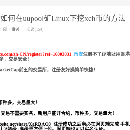
，如何在uupool矿Linux下挖xch币的方法
：
网上赚钱
阅读(154)
nce.com/zh-CN/register?ref=16003031
币安
注册不了IP地址用香
币种多，交易安全！
nMarketCap前五的交易所，注册友好操简单快捷！
币种多，交易量大！
交易不需要实名，新用户能开合约，
币种多，交易量大！
ebsite.net/share/XgRDAQ8
注册成功之后务必在网页端完成 手
实名认证初级+高级更方便上传。网页端也可以实名认证。