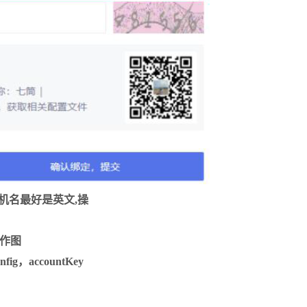
 ，矿机名最好是英文,操
t 操作图
，accountKey