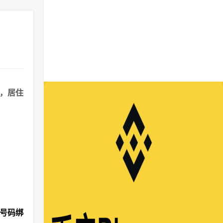
港，居住
机号码绑