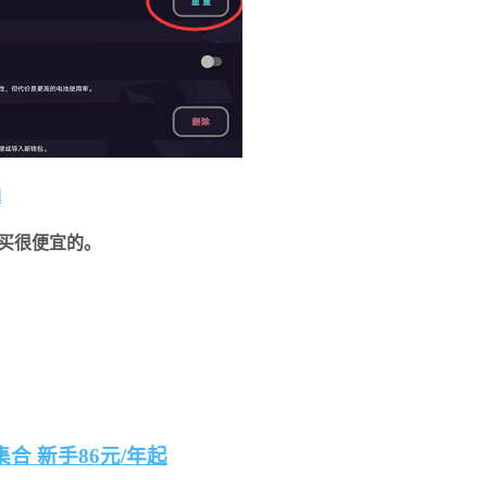
l
购买很便宜的。
 新手86元/年起