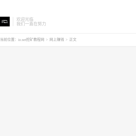
欢迎光临
我们一直在努力
当前位置：
io.net挖矿教程网
>
网上赚钱
>
正文