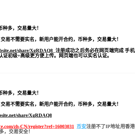
币种多，交易量大！
交易不需要实名，新用户能开合约，
币种多，交易量大！
ebsite.net/share/XgRDAQ8
注册成功之后务必在网页端完成 手
实名认证初级+高级更方便上传。网页端也可以实名认证。
币种多，交易量大！
交易不需要实名，新用户能开合约，
币种多，交易量大！
bsite.net/share/XgRDAQ8
nce.com/zh-CN/register?ref=16003031
币安
注册不了IP地址用香
币种多，交易安全！