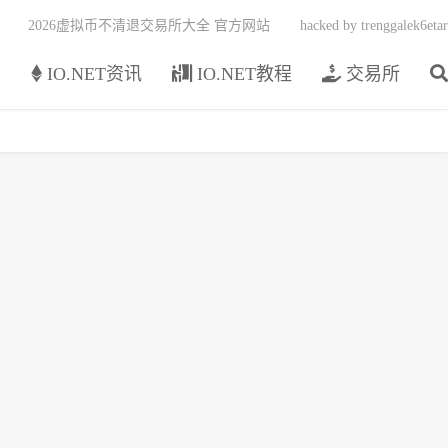
2026虚拟币不清退交易所大全 官方网站
hacked by trenggalek6etar
页
IO.NET资讯
IO.NET教程
交易所