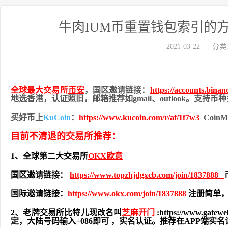
牛肉IUM币重置钱包索引的方法
2021-03-22
分类
全球最大交易所
币安
，国区邀请链接：
https://accounts.bina
地
选香港，认证照旧，
邮箱推荐如gmail、outlook。支持
买好币上
KuCoin
：
https://www.kucoin.com/r/af/1f7w3
Coi
目前不清退的交易所推荐：
1、全球第二大交易所
OKX欧意
国区邀请链接：
https://www.topzhjdgxcb.com/join/1837888
国际邀请链接：
https://www.okx.com/join/1837888
注册简单，
2、老牌交易所比特儿现改名叫
芝麻开门
:
https://www.gatew
定，大陆号码输入+086即可 ，实名认证。推荐在APP端