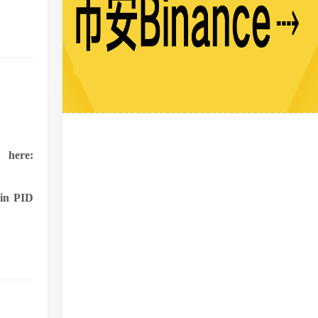
here:
oin PID