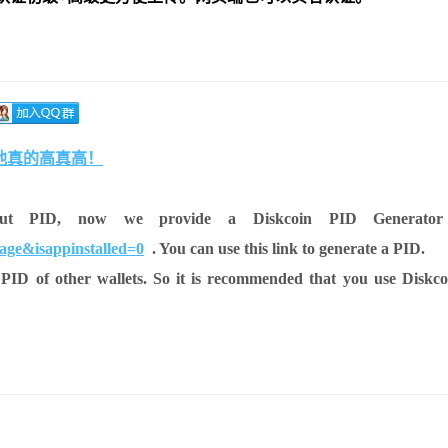
池真的高真高！
about PID, now we provide a
Diskcoin PID Generator
age&isappinstalled=0
. You can use this link to generate a PID.
 PID of other wallets. So it is recommended that you use Diskc