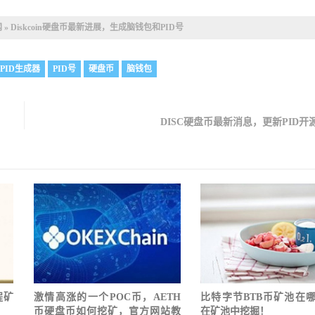
网
»
Diskcoin硬盘币最新进展，生成脑钱包和PID号
in PID生成器
PID号
硬盘币
脑钱包
DISC硬盘币最新消息，更新PID开
程矿
激情高涨的一个POC币，AETH
比特字节BTB币矿池在
币硬盘币如何挖矿，官方网站教
在矿池中挖掘！