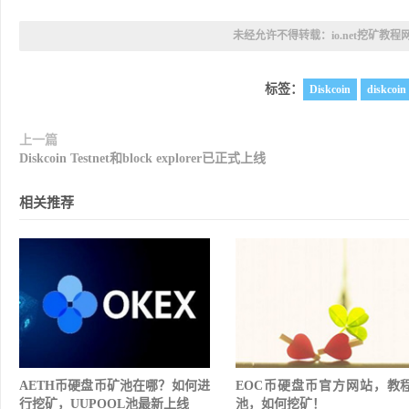
未经允许不得转载：
io.net挖矿教程
标签：
Diskcoin
diskco
上一篇
Diskcoin Testnet和block explorer已正式上线
相关推荐
AETH币硬盘币矿池在哪？如何进
EOC币硬盘币官方网站，教
行挖矿，UUPOOL池最新上线
池，如何挖矿！