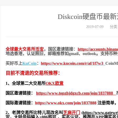
Diskcoin硬盘币
2019-07-09
分类
全球最大交易所
币安
，国区邀请链接：
https://accounts.bina
地
选香港，认证照旧，
邮箱推荐如gmail、outlook。支持
买好币上
KuCoin
：
https://www.kucoin.com/r/af/1f7w3
Coi
目前不清退的交易所推荐：
1、全球第二大交易所
OKX欧意
国区邀请链接：
https://www.topzhjdgxcb.com/join/1837888
国际邀请链接：
https://www.okx.com/join/1837888
注册简单，
2、老牌交易所比特儿现改名叫
芝麻开门
:
https://www.gatew
定，大陆号码输入+086即可 ，实名认证。推荐在APP端