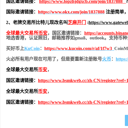
国区邀请链接：
https://www.topzhjdgxcb.com/join/1837888
国际邀请链接：
https://www.okx.com/join/1837888
注册简单，
2、老牌交易所比特儿现改名叫
芝麻开门
:
https://www.gatewe
全球最大交易所
币安
，国区邀请链接：
https://accounts.bina
地
选香港，认证照旧，
邮箱推荐如gmail、outlook。支持
买好币上
KuCoin
：
https://www.kucoin.com/r/af/1f7w3
Coi
火必所有用户现在可用了，但是要重新注册账号
火币
：
https
全球最大交易所
币安
，
国区邀请链接：
https://www.bsmkweb.cc/zh-CN/register?ref=
全球最大交易所
币安
，
国区邀请链接：
https://www.bsmkweb.cc/zh-CN/register?ref=