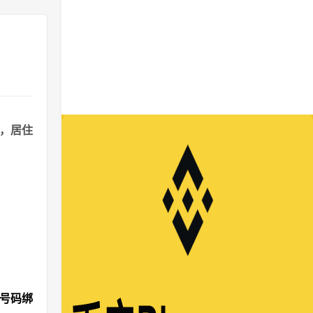
港，居住
机号码绑