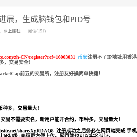
最新进展，生成脑钱包和PID号
：
网上赚钱
阅读(151)
nce.com/zh-CN/register?ref=16003031
币安
注册不了IP地址用香
币种多，交易安全！
nMarketCap前五的交易所，注册友好操简单快捷！
币种多，交易量大！
交易不需要实名，新用户能开合约，
币种多，交易量大！
ebsite.net/share/XgRDAQ8
注册成功之后务必在网页端完成 手
实名认证初级+高级更方便上传。网页端也可以实名认证。