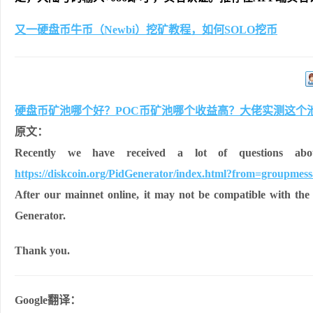
又一硬盘币牛币（Newbi）挖矿教程，如何SOLO挖币
硬盘币矿池哪个好？POC币矿池哪个收益高？大佬实测这个
原文：
Recently we have received a lot of questions 
https://diskcoin.org/PidGenerator/index.html?from=groupmess
After our mainnet online, it may not be compatible with the
Generator.
Thank you.
Google翻译：