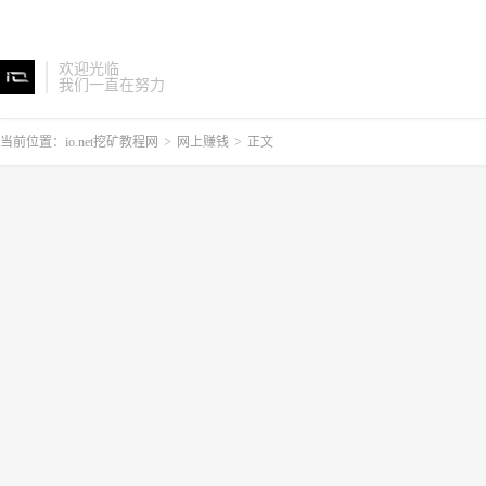
欢迎光临
我们一直在努力
当前位置：
io.net挖矿教程网
>
网上赚钱
>
正文