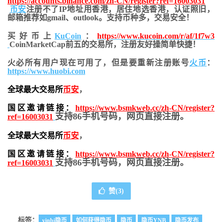
https://accounts.binance.com/zh-CN/register?ref=16003031
币安
注册不了IP地址用香港，居住地
选香港，认证照旧，
邮箱推荐如gmail、outlook。支持币种多，交易安全！
买好币上
KuCoin
：
https://www.kucoin.com/r/af/1f7w3
CoinMarketCap前五的交易所，注册友好操简单快捷！
火必所有用户现在可用了，但是要重新注册账号
火币
：
https://www.huobi.com
全球最大交易所
币安
，
国区邀请链接：
https://www.bsmkweb.cc/zh-CN/register?
支持86手机号码，网页直接注册。
ref=16003031
全球最大交易所
币安
，
国区邀请链接：
https://www.bsmkweb.cc/zh-CN/register?
支持86手机号码，网页直接注册。
ref=16003031
赞(
3
)
标签：
yinbi隐币
如何获得隐币
隐币
隐币YNB
隐币发布