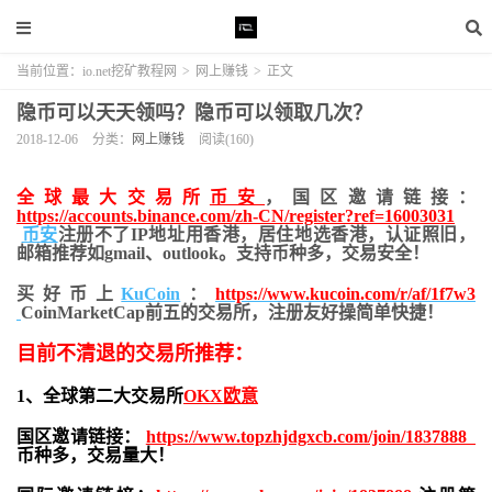
当前位置：
io.net挖矿教程网
>
网上赚钱
>
正文
隐币可以天天领吗？隐币可以领取几次？
2018-12-06
分类：
网上赚钱
阅读(160)
全球最大交易所
币安
，国区邀请链接：
https://accounts.binance.com/zh-CN/register?ref=16003031
币安
注册不了IP地址用香港，居住地
选香港，认证照旧，
邮箱推荐如gmail、outlook。支持币种多，交易安全！
买好币上
KuCoin
：
https://www.kucoin.com/r/af/1f7w3
CoinMarketCap前五的交易所，注册友好操简单快捷！
目前不清退的交易所推荐：
1、全球第二大交易所
OKX欧意
国区邀请链接：
https://www.topzhjdgxcb.com/join/1837888
币种多，交易量大！