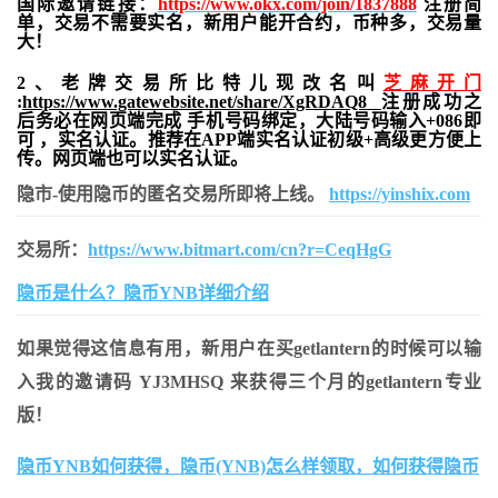
国际邀请链接：
https://www.okx.com/join/1837888
注册简
单，交易不需要实名，新用户能开合约，
币种多，交易量
大！
2、老牌交易所比特儿现改名叫
芝麻开门
:
https://www.gatewebsite.net/share/XgRDAQ8
注册成功之
后务必在网页端完成 手机号码绑定，大陆号码输入+086即
可 ，实名认证。推荐在APP端实名认证初级+高级更方便上
传。网页端也可以实名认证。
隐市-使用隐币的匿名交易所即将上线。
https://yinshix.com
交易所：
https://www.bitmart.com/cn?r=CeqHgG
隐币是什么？隐币YNB详细介绍
如果觉得这信息有用，新用户在买getlantern的时候可以输
入我的邀请码 YJ3MHSQ 来获得三个月的getlantern专业
版！
隐币YNB如何获得，隐币(YNB)怎么样领取，如何获得隐币