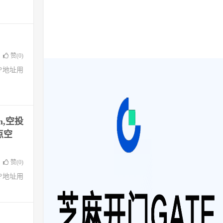
赞(
0
)
了IP地址用
m,空投
点空
赞(
0
)
了IP地址用