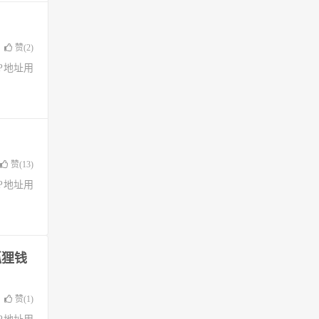
赞(
2
)
了IP地址用
赞(
13
)
了IP地址用
狐狸钱
赞(
1
)