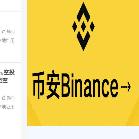
赞(
0
)
了IP地址用
m,空投
点空
赞(
0
)
了IP地址用