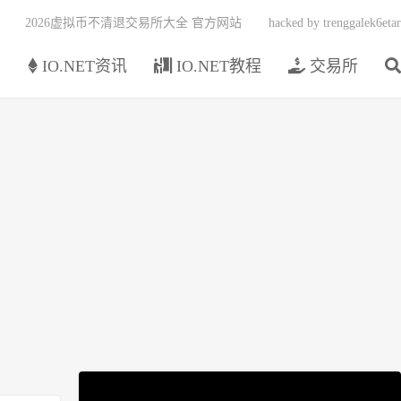
2026虚拟币不清退交易所大全 官方网站
hacked by trenggalek6etar
页
IO.NET资讯
IO.NET教程
交易所