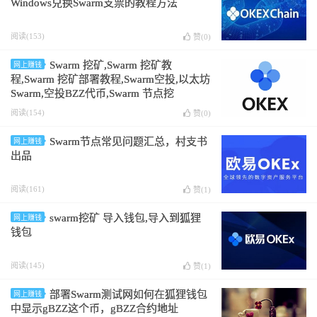
Windows兑换Swarm支票的教程方法
阅读(153)
赞(
0
)
Swarm 挖矿,Swarm 挖矿教
网上赚钱
程,Swarm 挖矿部署教程,Swarm空投,以太坊
Swarm,空投BZZ代币,Swarm 节点挖
矿,Swarm 节点挖矿教程,Swarm 节点挖矿部
阅读(154)
赞(
0
)
署教程,Swarm节点空投,以太坊Swarm节点,
空投BZZ节点代币,bzz币挖矿教程 ，
Swarm节点常见问题汇总，村支书
网上赚钱
Windows 10操作教程
出品
阅读(161)
赞(
1
)
swarm挖矿 导入钱包,导入到狐狸
网上赚钱
钱包
阅读(145)
赞(
1
)
部署Swarm测试网如何在狐狸钱包
网上赚钱
中显示gBZZ这个币，gBZZ合约地址