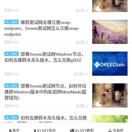
阅读(149)
赞(
1
)
蜂群测试网去哪注册swap-
网上赚钱
endpoint，Swarm测试网怎么注册swap-
endpoint
阅读(200)
赞(
2
)
部署Swarm测试网Windows节点，
网上赚钱
如何去蜂群水龙头接水，怎么兑换gBZZ
阅读(150)
赞(
13
)
部署Swarm测试网节点，如何导出
网上赚钱
蜂群Windows版本中的私钥到MetaMask(狐
狸钱包)
阅读(194)
赞(
1
)
如何去蜂群水龙头接水，怎么兑换
网上赚钱
BZZ，部署Swarm测试网
首页
IO.NET资讯
IO.NET教程
交易所