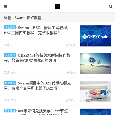
标签：Swarm 挖矿教程
Swarm（BZZ）搭建主网教程，
网上赚钱
BZZ主网挖矿教程，完整版教程！
阅读(136)
赞(
1
)
GBZZ绕开等待领水时间操作教
网上赚钱
程，最新领GBZZ测试币的方法
阅读(154)
赞(
1
)
Swarm项目中的BZZ代币在哪交
网上赚钱
易，有哪个交易所上线了BZZ币
阅读(173)
赞(
0
)
bzz币如何兑换支票？bzz节点
网上赚钱