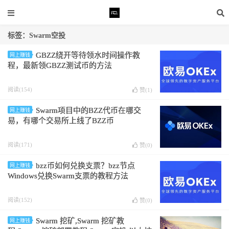
标签：Swarm空投
GBZZ绕开等待领水时间操作教
网上赚钱
程，最新领GBZZ测试币的方法
阅读(154)
赞(
1
)
Swarm项目中的BZZ代币在哪交
网上赚钱
易，有哪个交易所上线了BZZ币
阅读(171)
赞(
0
)
bzz币如何兑换支票？bzz节点
网上赚钱
Windows兑换Swarm支票的教程方法
阅读(152)
赞(
0
)
Swarm 挖矿,Swarm 挖矿教
网上赚钱