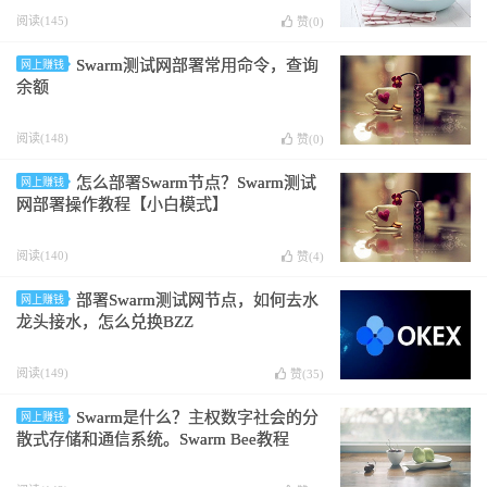
阅读(145)
赞(
0
)
Swarm测试网部署常用命令，查询
网上赚钱
余额
阅读(148)
赞(
0
)
怎么部署Swarm节点？Swarm测试
网上赚钱
网部署操作教程【小白模式】
阅读(140)
赞(
4
)
部署Swarm测试网节点，如何去水
网上赚钱
龙头接水，怎么兑换BZZ
阅读(149)
赞(
35
)
Swarm是什么？主权数字社会的分
网上赚钱
散式存储和通信系统。Swarm Bee教程