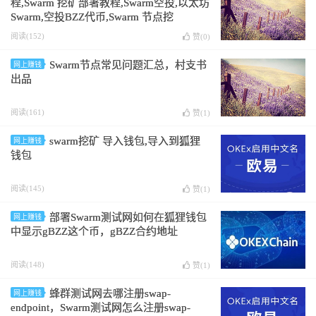
程,Swarm 挖矿部署教程,Swarm空投,以太坊
Swarm,空投BZZ代币,Swarm 节点挖
矿,Swarm 节点挖矿教程,Swarm 节点挖矿部
阅读(152)
赞(
0
)
署教程,Swarm节点空投,以太坊Swarm节点,
空投BZZ节点代币,bzz币挖矿教程 ，
Swarm节点常见问题汇总，村支书
网上赚钱
Windows 10操作教程
出品
阅读(161)
赞(
1
)
swarm挖矿 导入钱包,导入到狐狸
网上赚钱
钱包
阅读(145)
赞(
1
)
部署Swarm测试网如何在狐狸钱包
网上赚钱
中显示gBZZ这个币，gBZZ合约地址
阅读(148)
赞(
1
)
蜂群测试网去哪注册swap-
网上赚钱
endpoint，Swarm测试网怎么注册swap-