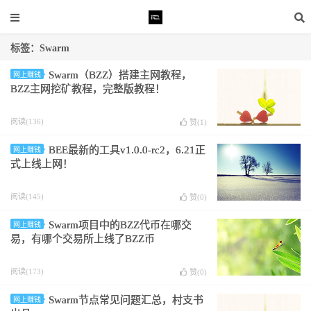
标签：Swarm
Swarm（BZZ）搭建主网教程，
网上赚钱
BZZ主网挖矿教程，完整版教程！
阅读(136)
赞(
1
)
BEE最新的工具v1.0.0-rc2，6.21正
网上赚钱
式上线上网！
阅读(145)
赞(
0
)
Swarm项目中的BZZ代币在哪交
网上赚钱
易，有哪个交易所上线了BZZ币
阅读(173)
赞(
0
)
Swarm节点常见问题汇总，村支书
网上赚钱