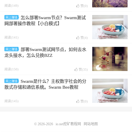
阅读(149)
赞(
0
)
怎么部署Swarm节点？Swarm测试
网上赚钱
网部署操作教程【小白模式】
阅读(141)
赞(
4
)
部署Swarm测试网节点，如何去水
网上赚钱
龙头接水，怎么兑换BZZ
阅读(150)
赞(
35
)
Swarm是什么？主权数字社会的分
网上赚钱
散式存储和通信系统。Swarm Bee教程
阅读(145)
赞(
0
)
© 2026-2026
io.net挖矿教程网
网站地图