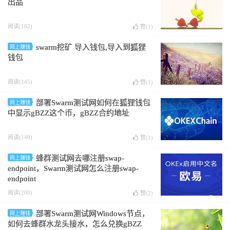
出品
阅读(162)
赞(
1
)
swarm挖矿 导入钱包,导入到狐狸
网上赚钱
钱包
阅读(145)
赞(
1
)
部署Swarm测试网如何在狐狸钱包
网上赚钱
中显示gBZZ这个币，gBZZ合约地址
阅读(149)
赞(
1
)
蜂群测试网去哪注册swap-
网上赚钱
endpoint，Swarm测试网怎么注册swap-
endpoint
阅读(200)
赞(
2
)
部署Swarm测试网Windows节点，
网上赚钱
如何去蜂群水龙头接水，怎么兑换gBZZ