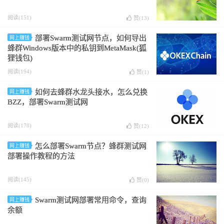
阅读(151)
赞(
13
)
部署Swarm测试网节点，如何导出
网上赚钱
蜂群Windows版本中的私钥到MetaMask(狐
狸钱包)
阅读(194)
赞(
1
)
如何去蜂群水龙头接水，怎么兑换
网上赚钱
BZZ，部署Swarm测试网
阅读(178)
赞(
12
)
怎么部署Swarm节点？蜂群测试网
网上赚钱
部署操作教程的方法
阅读(145)
赞(
0
)
Swarm测试网部署常用命令，查询
网上赚钱
余额