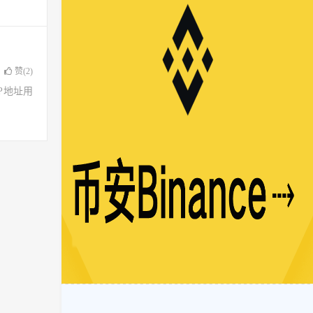
赞(
2
)
了IP地址用