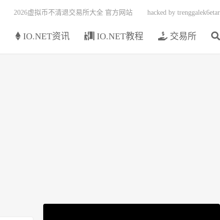
2026虚拟币不清退交易所大全 官方网站
hacked by trenggalek6etar
页
IO.NET资讯
IO.NET教程
交易所