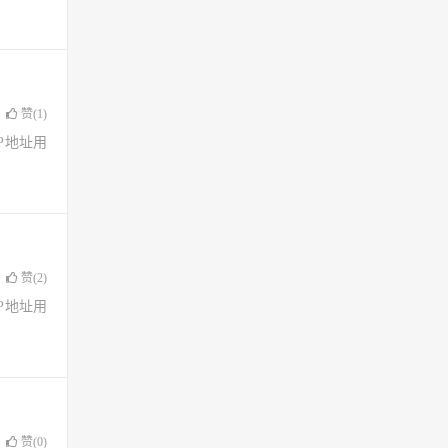
赞(
1
)
了IP地址用
赞(
2
)
了IP地址用
赞(
0
)