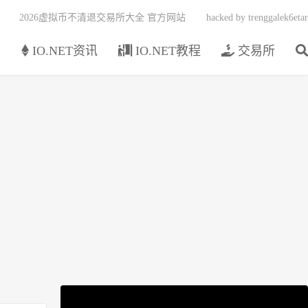
2026虚拟币不清退交易所大全 官方网站
hacked by trenggalek6etar
页
IO.NET资讯
IO.NET教程
交易所