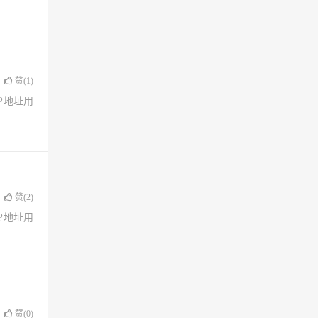
赞(
1
)
了IP地址用
赞(
2
)
了IP地址用
赞(
0
)