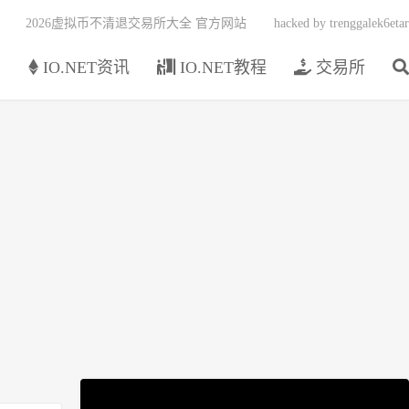
2026虚拟币不清退交易所大全 官方网站
hacked by trenggalek6etar
页
IO.NET资讯
IO.NET教程
交易所