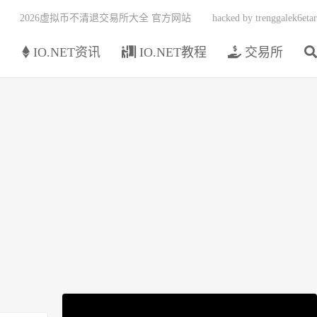
2026虚拟币不清退交易所大全 官方网站
hacked by trenggalek6etar
页
IO.NET资讯
IO.NET教程
交易所