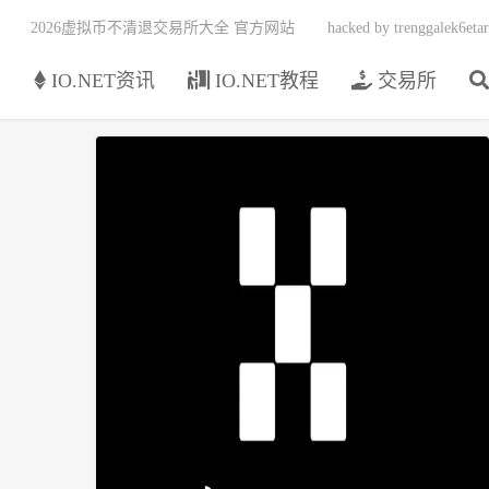
2026虚拟币不清退交易所大全 官方网站
hacked by trenggalek6etar
页
IO.NET资讯
IO.NET教程
交易所