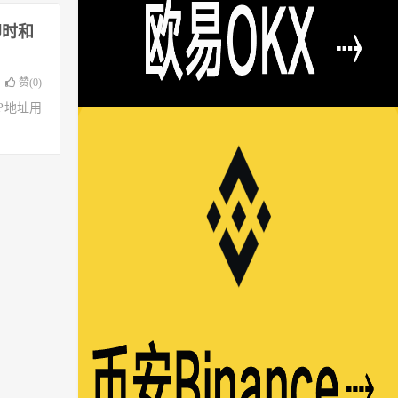
 即时和
赞(
0
)
了IP地址用