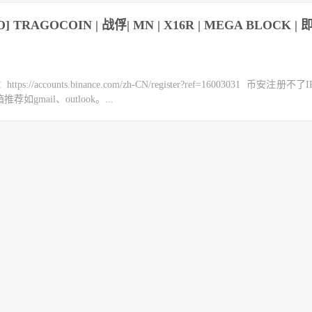
O] TRAGOCOIN | 战俘| MN | X16R | MEGA BLOCK |
counts.binance.com/zh-CN/register?ref=16003031 币安注册不
mail、outlook。...