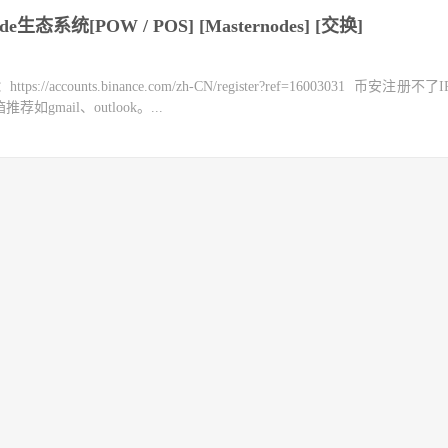
de生态系统[POW / POS] [Masternodes] [交换]
counts.binance.com/zh-CN/register?ref=16003031 币安注册不
mail、outlook。...