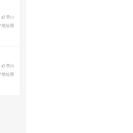
赞(
1
)
了IP地址用
赞(
0
)
了IP地址用