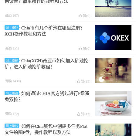
何设置？简单操作的教程和方法
阅读(167)
赞(
0
)
Chia币有几个矿池在哪里注册？
网上赚钱
XCH操作教程和方法
阅读(151)
赞(
0
)
Chia(XCH)奇亚币如何加入矿池挖
网上赚钱
矿，进入矿池挖矿教程！
阅读(1430)
赞(
29
)
如何通过CHIA官方钱包进行P盘避
网上赚钱
免双挖？
阅读(172)
赞(
12
)
如何在Chia钱包中创建多任务Plot
网上赚钱
文件绘图P盘，操作教程以及方法