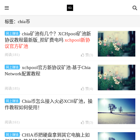
标签：chia币
chia矿池有几个？XCHpool矿池新
网上赚钱
协议教程最新版_挖矿费电吗
xchpool新协
议官方矿池
阅读(181)
赞(
3
)
xchpool官方新协议矿池-基于Chia
网上赚钱
Network配置教程
阅读(185)
赞(
4
)
Chia币怎么接入火必XCH矿池，操
网上赚钱
作教程如何使用！
阅读(161)
赞(
3
)
CHIA币把硬盘拿到其它电脑上如
网上赚钱