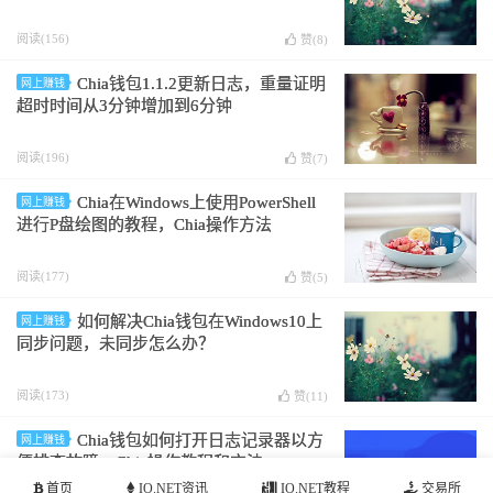
阅读(156)
赞(
8
)
Chia钱包1.1.2更新日志，重量证明
网上赚钱
超时时间从3分钟增加到6分钟
阅读(196)
赞(
7
)
Chia在Windows上使用PowerShell
网上赚钱
进行P盘绘图的教程，Chia操作方法
阅读(177)
赞(
5
)
如何解决Chia钱包在Windows10上
网上赚钱
同步问题，未同步怎么办？
阅读(173)
赞(
11
)
Chia钱包如何打开日志记录器以方
网上赚钱
便排查故障，Chia操作教程和方法
首页
IO.NET资讯
IO.NET教程
交易所