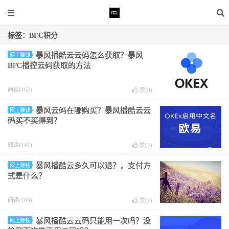
标签：BFC积分
暴风播酷云云码怎么获取？暴风
网上赚钱
BFC播控云码获取的方法
阅读(162)
赞(
8
)
暴风云码在哪购买？暴风播酷云云
网上赚钱
码买不买得到？
阅读(147)
赞(
2
)
暴风播酷云多久可以退？，支付方
网上赚钱
式是什么？
阅读(186)
赞(
2
)
暴风播酷云云码只能用一次吗？没
网上赚钱