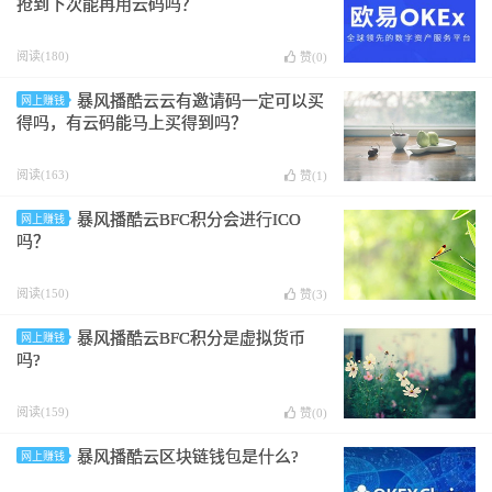
抢到下次能再用云码吗？
阅读(180)
赞(
0
)
暴风播酷云云有邀请码一定可以买
网上赚钱
得吗，有云码能马上买得到吗？
阅读(163)
赞(
1
)
暴风播酷云BFC积分会进行ICO
网上赚钱
吗？
阅读(150)
赞(
3
)
暴风播酷云BFC积分是虚拟货币
网上赚钱
吗?
阅读(159)
赞(
0
)
暴风播酷云区块链钱包是什么?
网上赚钱