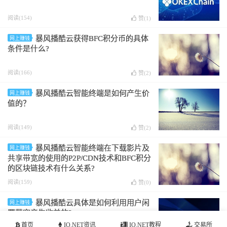
阅读(154)
赞(
1
)
暴风播酷云获得BFC积分币的具体
网上赚钱
条件是什么?
阅读(166)
赞(
2
)
暴风播酷云智能终端是如何产生价
网上赚钱
值的？
阅读(149)
赞(
2
)
暴风播酷云智能终端在下载影片及
网上赚钱
共享带宽的使用的P2P/CDN技术和BFC积分
的区块链技术有什么关系?
阅读(159)
赞(
0
)
暴风播酷云具体是如何利用用户闲
网上赚钱
置带宽产生收益的?
首页
IO.NET资讯
IO.NET教程
交易所