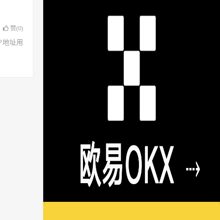
赞(
0
)
了IP地址用