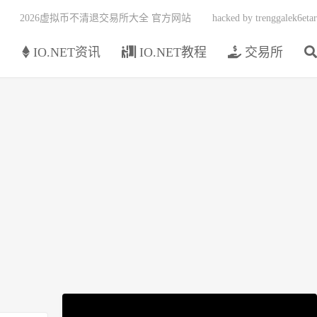
2026虚拟币不清退交易所大全 官方网站
hacked by trenggalek6etar
页
IO.NET资讯
IO.NET教程
交易所