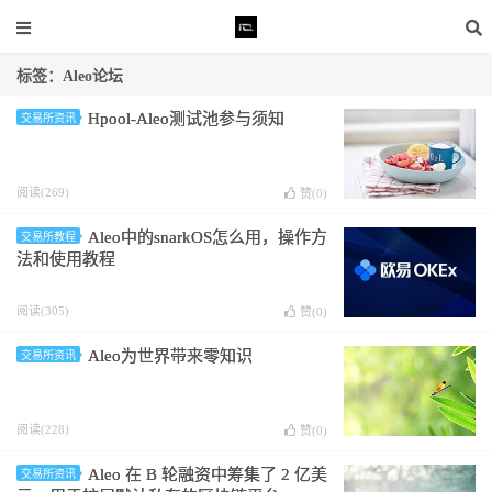
标签：Aleo论坛
Hpool-Aleo测试池参与须知
交易所资讯
阅读(269)
赞(
0
)
Aleo中的snarkOS怎么用，操作方
交易所教程
法和使用教程
阅读(305)
赞(
0
)
Aleo为世界带来零知识
交易所资讯
阅读(228)
赞(
0
)
Aleo 在 B 轮融资中筹集了 2 亿美
交易所资讯