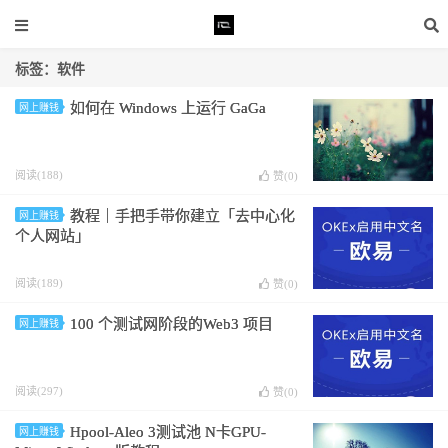
标签：软件
如何在 Windows 上运行 GaGa
网上赚钱
阅读(188)
赞(
0
)
教程｜手把手带你建立「去中心化
网上赚钱
个人网站」
阅读(189)
赞(
0
)
100 个测试网阶段的Web3 项目
网上赚钱
阅读(297)
赞(
0
)
Hpool-Aleo 3测试池 N卡GPU-
网上赚钱