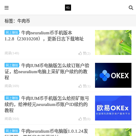
标签：牛肉币
牛肉neuralium币手机版本
网上赚钱
1.2.8（23010208），更新日志下载地址
阅读(148)
赞(
2
)
牛肉IUM币电脑版怎么续订账户验
网上赚钱
证，给neuralium电脑上采矿账户续约的教
程
阅读(169)
赞(
1
)
牛肉IUM币手机版怎么给挖矿账号
网上赚钱
续约，给神经元neuralium币账户ID续约的
教程
阅读(164)
赞(
0
)
牛肉neuralium币电脑版1.0.1.24发
网上赚钱