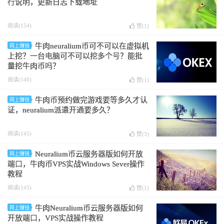
行说明，更新日志下载地址
阅读(154)
赞(
1
)
牛肉neuralium币可不可以在虚拟机
网上赚钱
上挖？一台电脑可不可以挖多个号？能批
量挖牛肉币吗？
阅读(140)
赞(
1
)
牛肉币预约做完游戏要等多久才认
网上赚钱
证，neuralium派遣开通要多久？
阅读(145)
赞(
3
)
Neuralium币云服务器版如何开放
网上赚钱
端口，牛肉币VPS实战Windows Sever操作
教程
阅读(143)
赞(
1
)
牛肉Neuralium币云服务器版如何
网上赚钱
开放端口，VPS实战操作教程