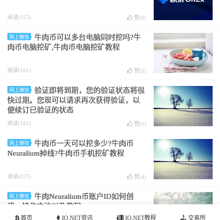
阅读(157)
赞(
0
)
牛肉币可以多台电脑同时挖吗?牛
网上赚钱
肉币电脑挖矿,牛肉币电脑挖矿教程
阅读(161)
赞(
1
)
验证即将到期，您的验证状态将很
网上赚钱
快过期。您现可以请求再次获得验证，以
便续订已验证的状态
阅读(161)
赞(
1
)
牛肉币一天可以挖多少?牛肉币
网上赚钱
Neuralium掉线?牛肉币手机挖矿教程
阅读(157)
赞(
4
)
牛肉Neuralium币账户ID如何创
网上赚钱
建，操作方法以及教程
首页
IO.NET资讯
IO.NET教程
交易所