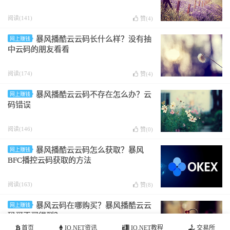
阅读(141)
赞(
4
)
暴风播酷云云码长什么样？没有抽
网上赚钱
中云码的朋友看看
阅读(174)
赞(
4
)
暴风播酷云云码不存在怎么办？云
网上赚钱
码错误
阅读(146)
赞(
0
)
暴风播酷云云码怎么获取？暴风
网上赚钱
BFC播控云码获取的方法
阅读(163)
赞(
8
)
暴风云码在哪购买？暴风播酷云云
网上赚钱
码买不买得到？
首页
IO.NET资讯
IO.NET教程
交易所