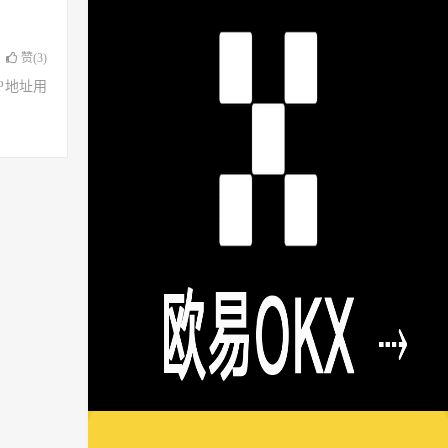
赞(
3
)
了IP地址用