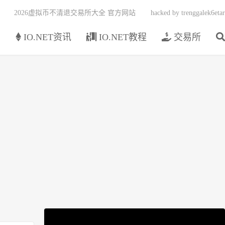
2026虚拟币不清退交易所大全 官方网站
hacked by trenggalek6etar
页
IO.NET资讯
IO.NET教程
交易所